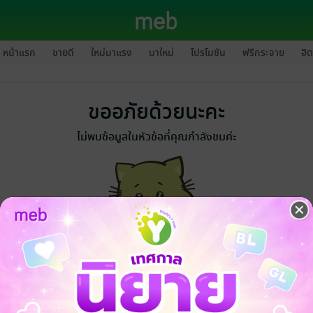
หน้าแรก
ขายดี
ใหม่มาแรง
มาใหม่
โปรโมชัน
ฟรีกระจาย
ฮิต
ขออภัยด้วยนะคะ
ไม่พบข้อมูลในหัวข้อที่คุณกำลังชมค่ะ