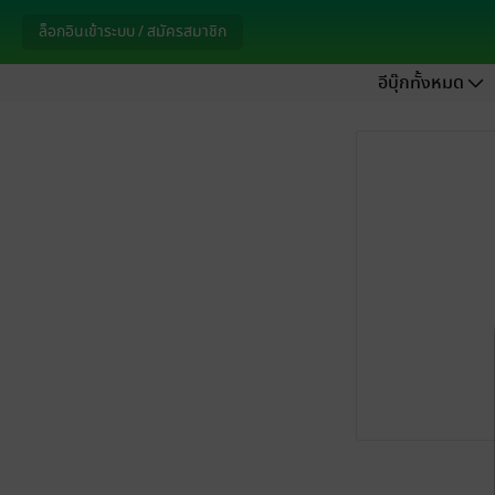
ล็อกอินเข้าระบบ / สมัครสมาชิก
อีบุ๊กทั้งหมด