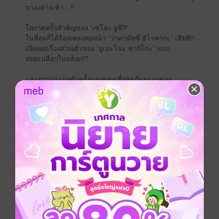
บางอย่างเข้า…!!
โอกาศครั้งสำคัญของ “เซโอะ ยูซึกิ”
ในที่สุดก็ได้ร้องเพลงต่อหน้า “วาคามัทซึ ฮิโรทากะ” เสียที!!
เปิดเผยเรื่องส่วนตัวของ “ยูเมะโนะ ซากิโกะ” แบบ
หมดเปลือกในบล็อก!?
และการปรากฏตัวครั้งแรกของเพื่อสุดอันตรายของ
“คาชิมะ เรย์” เรื่องราวคอเมดี้ของเด็กหนุ่มนักเขียนการ์ตูน
สาวน้อย
ที่อัดแน่นไปด้วยความรักและมุกตลกดำเนินมาถึง
เล่ม 13 แล้ว!!
การ์ตูนญี่ปุ่น
ตลก
โรแมนติก
สไลซ์ออฟไลฟ์
ซีรีส์
นักเขียนหน้าตาย นายโนซากิคุง
ประเภทไฟล์
pdf
วันที่วางขาย
15 มิถุนายน 2567