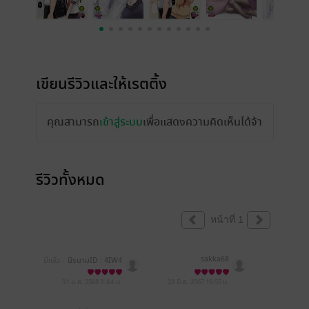
เขียนรีวิวและให้เรตติ้ง
คุณสามารถ
เข้าสู่ระบบ
เพื่อแสดงความคิดเห็นได้จ้า
รีวิวทั้งหมด
หน้าที่ 1
sakka68
มีแล้ว -
นิรนามID : 4IW4
3iD677
31 ม.ค. 2568
3:44 น.
23 มิ.ย. 2567
16:55 น.