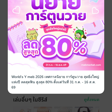
อีกด้านหนึ่ง วากานะก็กำลังกลุ้มใจกับ
การทำชุดของฮานิเอลที่ใช้วิธีธรรมดาทั่วไปไม่ได้...
การ์ตูนญี่ปุ่น
หนังสือแปล
โรแมนติก
สไลซ์ออฟไลฟ์
รักวัยรุ่น
ซีรีส์
หนุ่มเย็บผ้ากับสาวนักคอสเพลย์
ประเภทไฟล์
pdf
วันที่วางขาย
15 มิถุนายน 2567
ความยาว
192 หน้า
World's Y meb 2026 เทศกาลนิยาย การ์ตูนวาย สุดยิ่งใหญ่
แห่งปี ลดสุดฟิน สูงสุด 80% ตั้งแต่วันที่ 31 ก.ค. - 16 ส.ค.
ราคาปก
125 บาท
69
เล่มอื่นๆ ในซีรีส์
ดูทั้งหมด