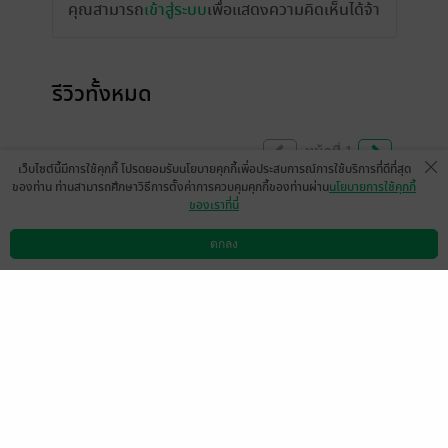
คุณสามารถ
เข้าสู่ระบบ
เพื่อแสดงความคิดเห็นได้จ้า
รีวิวทั้งหมด
หน้าที่ 1
เว็บไซต์นี้มีการใช้คุกกี้ โปรดยอมรับนโยบายคุกกี้เพื่อประสบการณ์การใช้บริการที่ดีที่สุด
ของท่าน ท่านสามารถศึกษาวิธีการตั้งค่าการควบคุมคุกกี้ของท่านผ่าน
นโยบายการใช้คุกกี้
ของเราที่นี่
ตกลง
ดาวน์โหลดแอป
วิธีการใช้งาน
ติดต่อเรา
แสดงสปอยล์
มีแล้ว -
ZAXIA IN LOVE
1
29 ต.ค. 2567
1:25 น.
มีแล้ว -
ไผ่9524
มีแล้ว -
Panmalee Tasa
Uthaiwan
5 วันที่ผ่านมา
9 มิ.ย. 2569
2:42 น.
มีแล้ว -
KaTuA_P
มีแล้ว -
ภาณุพัฒน1790