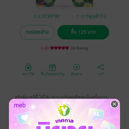
LUCKPIM
การ์ตูนทั่วไป
Publishing
ทดลองอ่าน
ซื้อ 125 บาท
5.00
24 Rating
อยากได้
ซื้อเป็นของขวัญ
ติดตาม
แชร์
คริสต์มาสปีนี้ ได้ใช้เวลาร่วมกับคนที่ชอบเป็นครั้งแรก!
ขณะที่กำลังเตรียมตัวคอส "ลิขิตสวรรค์"
สำหรับคอมิเกะฤดูหนาวอยู่นั้นเอง
ฤดูกาลก็ผันเปลี่ยนเป็นช่วงคริสต์มาส...
มารินกำลังคึกกับการเตรียมชุดชั้นในออกศึกเป็นครั้งแรก