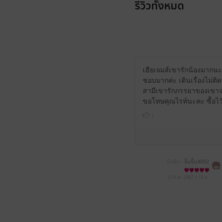
รีวิวทั้งหมด
เฮียเจมส์เขารักน้องมากน
ชอบมากค่ะ เดินเรื่องไม่ติ
สามีเขารักภรรยาของเขาจริ
ขอโทษคุณไรท์นะคะ ซื้อไว้ต
1
มีแล้ว -
จิ๊บจิ๊บ4692
21 ก.ย. 2567
1:13 น.