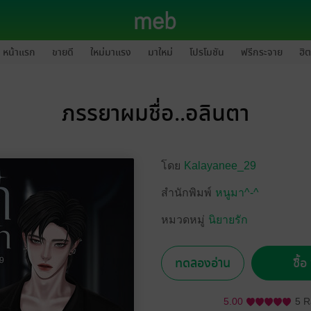
หน้าแรก
ขายดี
ใหม่มาแรง
มาใหม่
โปรโมชัน
ฟรีกระจาย
ฮิต
ภรรยาผมชื่อ..อลินตา
โดย
Kalayanee_29
สำนักพิมพ์
หนูมา^-^
หมวดหมู่
นิยายรัก
ทดลองอ่าน
ซื้
5.00
5 R