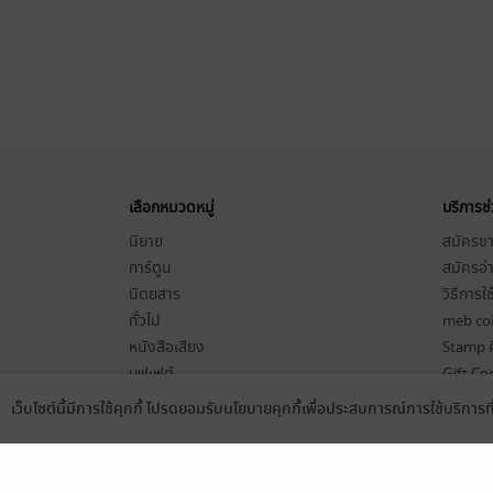
เลือกหมวดหมู่
บริการช
นิยาย
สมัครขาย
การ์ตูน
สมัครอ่
นิตยสาร
วิธีการใ
ทั่วไป
meb co
หนังสือเสียง
Stamp ค
บุฟเฟต์
Gift Co
เงื่อนไข
เว็บไซต์นี้มีการใช้คุกกี้ โปรดยอมรับนโยบายคุกกี้เพื่อประสบการณ์การใช้บริการ
Language
ดาวน์โหลดแอป
นโยบายค
แผนผังเ