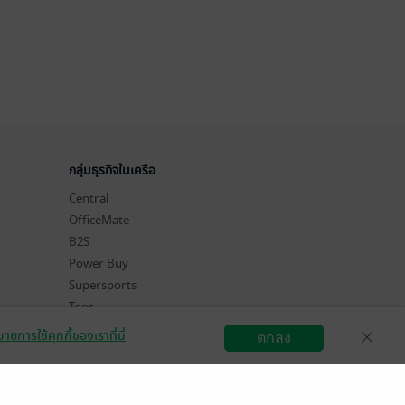
กลุ่มธุรกิจในเครือ
Central
OfficeMate
B2S
Power Buy
Supersports
Tops
Hytexts
ายการใช้คุกกี้ของเราที่นี่
ตกลง
สมัครขายอีบุ๊ก
วิธีการใช้งาน
ติดต่อเรา