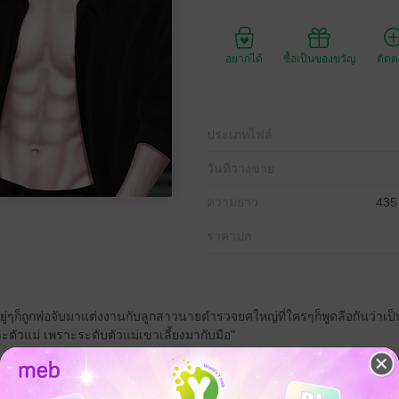
อยากได้
ซื้อเป็นของขวัญ
ติด
ประเภทไฟล์
วันที่วางขาย
ความยาว
435
ราคาปก
 อยู่ๆก็ถูกพ่อจับมาแต่งงานกับลูกสาวนายตำรวจยศใหญ่ที่ใครๆก็พูดลือกันว่าเป็น
ละตัวแม่ เพราะระดับตัวแม่เขาเลี้ยงมากับมือ"