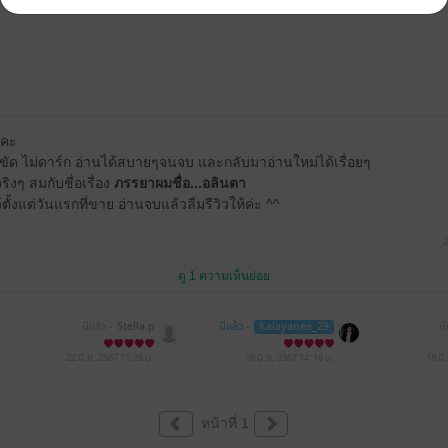
ะคะ
ดขัด ไม่ดาร์ก อ่านได้สบายๆจนจบ และกลับมาอ่านใหม่ได้เรื่อยๆ
งๆ สมกับชื่อเรื่อง
ภรรยาผมชื่อ...อลินตา
ั้งแต่วันแรกที่ขาย อ่านจบแล้วลืมรีวิวให้ค่ะ ^^
2
ดู 1 ความเห็นย่อย
มีแล้ว -
Stella.p
มีแล้ว -
Kalayanee_29
มี
22 มิ.ย. 2567
11:28 น.
18 มิ.ย. 2567
14:18 น.
18 มิ
หน้าที่ 1