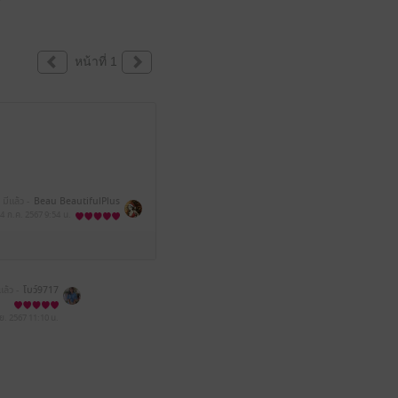
หน้าที่ 1
มีแล้ว -
Beau BeautifulPlus
4 ก.ค. 2567
9:54 น.
แล้ว -
โบว์9717
.ย. 2567
11:10 น.