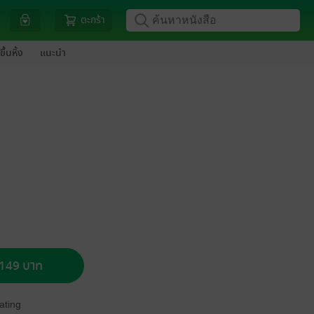
ตะกร้า
ขึ้นหิ้ง
แนะนำ
อ 149 บาท
ating