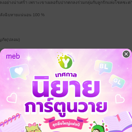
บลงอย่างน่าเศร้า เพราะเขาเผลอรับปากตกลงร่วมกลุ่มกับลูกรักแห่งโชคชะตา
ำลังฉิบหายแน่นอน 100 %
ญภัย(ปลอม)
ของสรรพสัตว์
ก
แฟนตาซี
ต่างโลก
แอบรัก