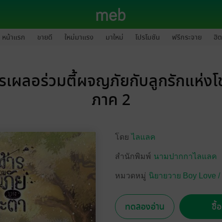
หน้าแรก
ขายดี
ใหม่มาแรง
มาใหม่
โปรโมชัน
ฟรีกระจาย
ฮิต
เผลอร่วมตี้ผจญภัยกับลูกรักแห่ง
ภาค 2
โดย
ไลแลค
สำนักพิมพ์
นามปากกาไลแลค
หมวดหมู่
นิยายวาย Boy Love /
ทดลองอ่าน
ซื้