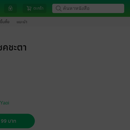
ตะกร้า
ขึ้นหิ้ง
แนะนำ
โชคชะตา
 Yaoi
อ 99 บาท