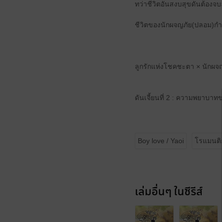
ทว่าชีวิตอันสงบสุขดันต้องจ
ชีวิตของนักผจญภัย(ปลอม)ก
ลูกรักแห่งโชคชะตา × นักผจ
ดันเจี้ยนที่ 2 : ความพยาบาท
Boy love / Yaoi
โรแมนติ
เล่มอื่นๆ ในซีรีส์