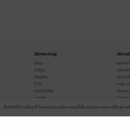
เลือกหมวดหมู่
บริการช
นิยาย
สมัครขาย
การ์ตูน
สมัครอ่
นิตยสาร
วิธีการใ
ทั่วไป
meb co
หนังสือเสียง
Stamp ค
บุฟเฟต์
Gift Co
เงื่อนไข
เว็บไซต์นี้มีการใช้คุกกี้ โปรดยอมรับนโยบายคุกกี้เพื่อประสบการณ์การใช้บริการ
Language
ดาวน์โหลดแอป
นโยบายค
แผนผังเ