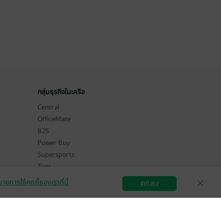
กลุ่มธุรกิจในเครือ
Central
OfficeMate
B2S
Power Buy
Supersports
Tops
Hytexts
ายการใช้คุกกี้ของเราที่นี่
ตกลง
สมัครขายอีบุ๊ก
วิธีการใช้งาน
ติดต่อเรา