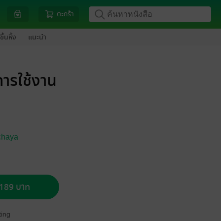
ตะกร้า
ขึ้นหิ้ง
แนะนำ
การใช้งาน
tchaya
อ 189 บาท
ing