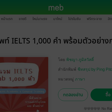
หน้าแรก
ขายดี
ใหม่มาแรง
มาใหม่
โปรโมชัน
ฟรีกระจาย
ฮิต
พท์ IELTS 1,000 คำ พร้อมตัวอย่าง
โดย
พิชญา ภูมิสวัสดิ์
สำนักพิมพ์
ชีทสรุป by Ping Pi
หมวดหมู่
ภาษา
ทดลองอ่าน
ซื้
No Rat