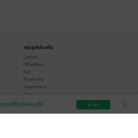
กลุ่มธุรกิจในเครือ
Central
OfficeMate
B2S
Power Buy
Supersports
Tops
Hytexts
ายการใช้คุกกี้ของเราที่นี่
ตกลง
สมัครขายอีบุ๊ก
วิธีการใช้งาน
ติดต่อเรา