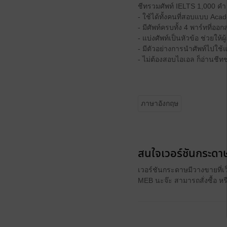
ชีทรวมศัพท์ IELTS 1,000 คำ
- ใช้ได้ทั้งคนที่สอบแบบ Aca
- มีศัพท์ครบทั้ง 4 พาร์ทที่ออ
- แบ่งศัพท์เป็นหัวข้อ ช่วยให้ผู
- มีตัวอย่างการนำศัพท์ไปใช้
- ไม่ต้องสอบไอเอล ก็อ่านชีทชุ
ภาษาอังกฤษ
สนใจเวอร์ชันกระดาษ
เวอร์ชันกระดาษมีวางขายที่เ
MEB นะจ๊ะ สามารถสั่งซื้อ ห