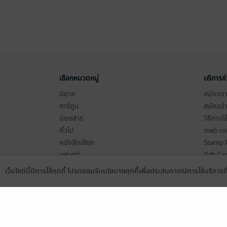
เลือกหมวดหมู่
บริการช
นิยาย
สมัครขาย
การ์ตูน
สมัครอ่
นิตยสาร
วิธีการใ
ทั่วไป
meb co
หนังสือเสียง
Stamp ค
บุฟเฟต์
Gift Co
เงื่อนไข
เว็บไซต์นี้มีการใช้คุกกี้ โปรดยอมรับนโยบายคุกกี้เพื่อประสบการณ์การใช้บริการ
Language
ดาวน์โหลดแอป
นโยบายค
แผนผังเ