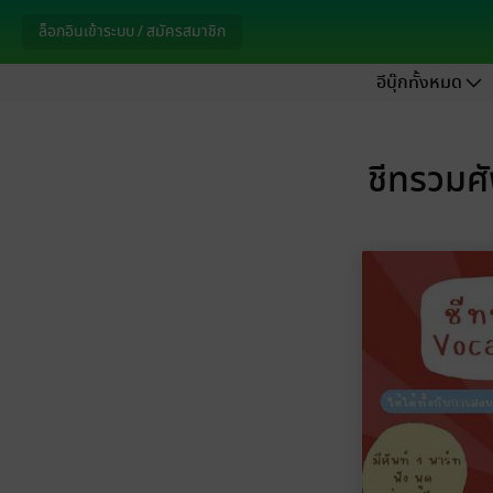
ล็อกอินเข้าระบบ / สมัครสมาชิก
อีบุ๊กทั้งหมด
ชีทรวมศั