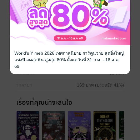
Happiness
ปลดล็อกความสุข: 50 คำคมเพื่อความสงบและความสุข
ภายใน
พัฒนาตนเอง
ประเภทไฟล์
pdf
World's Y meb 2026 เทศกาลนิยาย การ์ตูนวาย สุดยิ่งใหญ่
แห่งปี ลดสุดฟิน สูงสุด 80% ตั้งแต่วันที่ 31 ก.ค. - 16 ส.ค.
วันที่วางขาย
19 มิถุนายน 2567
69
ความยาว
53 หน้า
ราคาปก
169 บาท (ประหยัด 41%)
เรื่องที่คุณน่าจะสนใจ