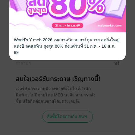
ซีรีส์
ตัวร้ายของข้า งดงามกว่าใคร
ประเภทไฟล์
pdf, epub
(สารบัญ)
World's Y meb 2026 เทศกาลนิยาย การ์ตูนวาย สุดยิ่งใหญ่
วันที่วางขาย
21 มิถุนายน 2567
แห่งปี ลดสุดฟิน สูงสุด 80% ตั้งแต่วันที่ 31 ก.ค. - 16 ส.ค.
ความยาว
248 หน้า (≈ 54,795 คำ)
69
ราคาปก
ฟรี
สนใจเวอร์ชันกระดาษ เชิญทางนี้!
เวอร์ชันกระดาษมีวางขายที่เว็บไซต์สำนัก
พิมพ์ จะไม่มีขายโดย MEB นะจ๊ะ สามารถสั่ง
ซื้อ หรือติดต่อคนขายโดยตรงเลยจ้ะ
สั่งซื้อโดยตรงกับ สนพ.