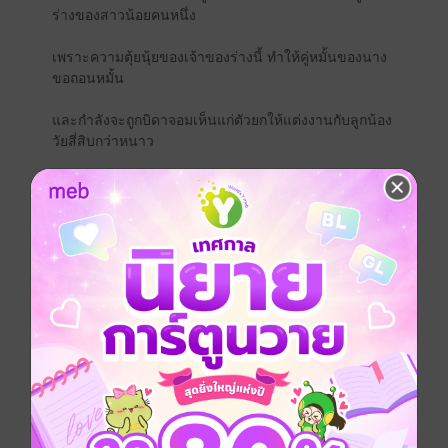
ร่างของสาวน้อยคนหนึ่ง
เพราะความตุ้ยนุ้ยของเจ้าของร่างนี้ ทำให้คู่หมั้นของนาง
ขอถอนหมั้น
และกำลังจะถูกบิดาจอมเห็นแก่ตัวยกให้แต่งงานกับลูกน้อง
วัยสี่สิบกว่าหนาว
ทำเอามู่เหยียนรีบขโมยเงิน วิ่งไปซื้อสามีที่หอคณิกาชาย
แทบไม่ทัน
สามีไม่ขยันไม่เป็นไร เพื่ออนาคตที่สดใสในวันข้างหน้า
นางขึ้นคร่อมขย่มเอง!!
อนิจจา มู่เหยียนไม่รู้เลยว่า...คณิกาชายที่นางประมูลมา
เป็นสามีนั้นคือ 'เซี่ยเซียงเหยา' หรือว่าเยี่ยนอ๋อง บอสลับ
อันดับหนึ่งของนิยายเรื่องนี้นี่เอง!
จีนโบราณ
Top of the Year 2024 - TOP FREE
กำลังภายใน
ย้อนยุค/พีเรียด
ครอบครัว