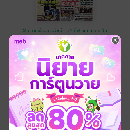
อาลาดินออนไลน์
กีฬาสยามรายวัน
ซื้อ 20 บาท
No Rating
อยากได้
ซื้อเป็นของขวัญ
ติดตาม
แชร์
หนังสือพิมพ์กีฬาสยามรายวัน วันอาทิตย์ที่ 23 มิถุนายน
พ.ศ.2567