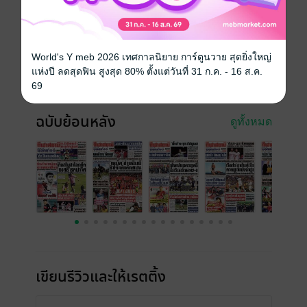
ประเภทไฟล์
pdf
วันที่วางขาย
22 มิถุนายน 2567
World's Y meb 2026 เทศกาลนิยาย การ์ตูนวาย สุดยิ่งใหญ่
ความยาว
16 หน้า
แห่งปี ลดสุดฟิน สูงสุด 80% ตั้งแต่วันที่ 31 ก.ค. - 16 ส.ค.
ราคาปก
20 บาท
69
ฉบับย้อนหลัง
ดูทั้งหมด
เขียนรีวิวและให้เรตติ้ง