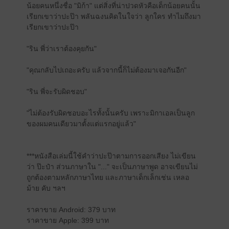
น้อยคนหนึ่งชื่อ "มิก้า" แต่สิ่งที่น่าปวดหัวคือเด็กน้อยคนนั้น
เรียกเขาว่าปะป๊า พลันฉงนคิดในใจว่า ลูกใคร ทำไมถึงมา
เรียกเขาว่าปะป๊า
"ริน พี่ว่าเราต้องคุยกัน"
"คุณกลับไปเถอะครับ แล้วจากนี้ก็ไม่ต้องมาเจอกันอีก"
"ริน พี่จะรับผิดชอบ"
"ไม่ต้องรับผิดชอบอะไรทั้งนั้นครับ เพราะมิกาเอลเป็นลูก
ของผมคนเดียวมาตั้งแต่แรกอยู่แล้ว"
***หนังสือเล่มนี้ใช้คำว่าปะป๊าตามการออกเสียง ไม่เขียน
ว่า ป๊ะป๋า ส่วนภาษาใน "..." จะเป็นภาษาพูด อาจเขียนไม่
ถูกต้องตามหลักภาษาไทย และภาษาเด็กเล็กเช่น เหลอ
ม้าย คับ ฯลฯ
ราคาขาย Android: 379 บาท
ราคาขาย Apple: 399 บาท