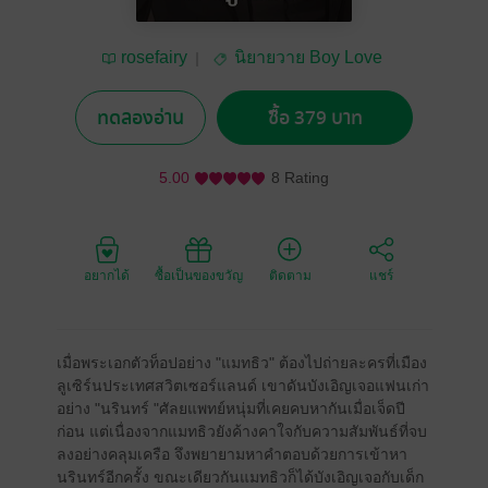
rosefairy
นิยายวาย Boy Love
/ Yaoi
ทดลองอ่าน
ซื้อ 379 บาท
5.00
8 Rating
อยากได้
ซื้อเป็นของขวัญ
ติดตาม
แชร์
เมื่อพระเอกตัวท็อปอย่าง "แมทธิว" ต้องไปถ่ายละครที่เมือง
ลูเซิร์นประเทศสวิตเซอร์แลนด์ เขาดันบังเอิญเจอแฟนเก่า
อย่าง "นรินทร์ "ศัลยแพทย์หนุ่มที่เคยคบหากันเมื่อเจ็ดปี
ก่อน แต่เนื่องจากแมทธิวยังค้างคาใจกับความสัมพันธ์ที่จบ
ลงอย่างคลุมเครือ จึงพยายามหาคำตอบด้วยการเข้าหา
นรินทร์อีกครั้ง ขณะเดียวกันแมทธิวก็ได้บังเอิญเจอกับเด็ก