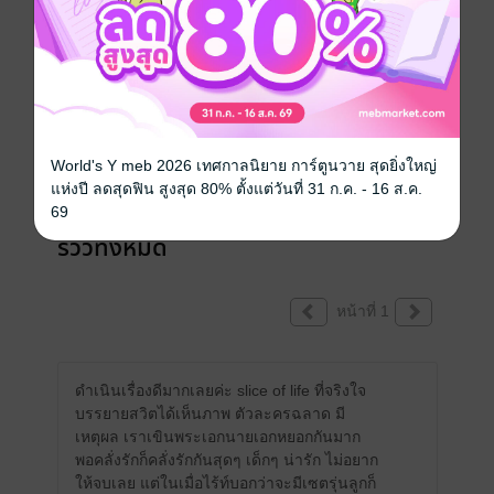
เขียนรีวิวและให้เรตติ้ง
คุณสามารถ
เข้าสู่ระบบ
เพื่อแสดงความคิดเห็นได้จ้า
World's Y meb 2026 เทศกาลนิยาย การ์ตูนวาย สุดยิ่งใหญ่
แห่งปี ลดสุดฟิน สูงสุด 80% ตั้งแต่วันที่ 31 ก.ค. - 16 ส.ค.
69
รีวิวทั้งหมด
หน้าที่ 1
ดำเนินเรื่องดีมากเลยค่ะ slice of life ที่จริงใจ
บรรยายสวิตได้เห็นภาพ ตัวละครฉลาด มี
เหตุผล เราเขินพระเอกนายเอกหยอกกันมาก
พอคลั่งรักก็คลั่งรักกันสุดๆ เด็กๆ น่ารัก ไม่อยาก
ให้จบเลย แต่ในเมื่อไร้ท์บอกว่าจะมีเซตรุ่นลูกก็