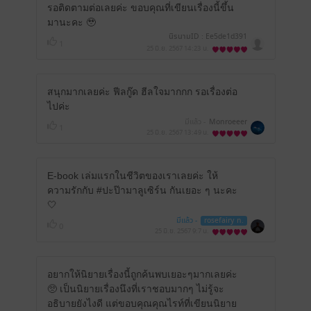
รอติดตามต่อเลยค่ะ ขอบคุณที่เขียนเรื่องนี้ขึ้น
มานะคะ 🥹
นิรนามID : Ee5de1d391
1
25 มิ.ย. 2567
14:23 น.
สนุกมากเลยค่ะ ฟีลกู๊ด ฮีลใจมากกก รอเรื่องต่อ
ไปค่ะ
มีแล้ว -
Monroeeer
1
25 มิ.ย. 2567
13:49 น.
E-book เล่มแรกในชีวิตของเราเลยค่ะ ให้
ความรักกับ #ปะป๊ามาลูเซิร์น กันเยอะ ๆ นะคะ
🤍
มีแล้ว -
rosefairy n.
0
25 มิ.ย. 2567
9:7 น.
อยากให้นิยายเรื่องนี้ถูกค้นพบเยอะๆมากเลยค่ะ
🥺 เป็นนิยายเรื่องนึงที่เราชอบมากๆ ไม่รู้จะ
อธิบายยังไงดี แต่ขอบคุณคุณไรท์ที่เขียนนิยาย