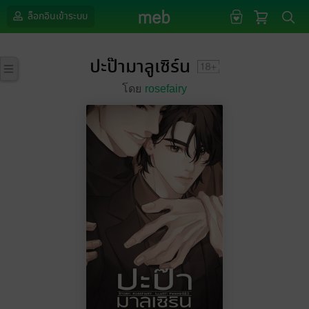
ล็อกอินเข้าระบบ
ปะป๊ามาลูเซิร์น
โดย
rosefairy