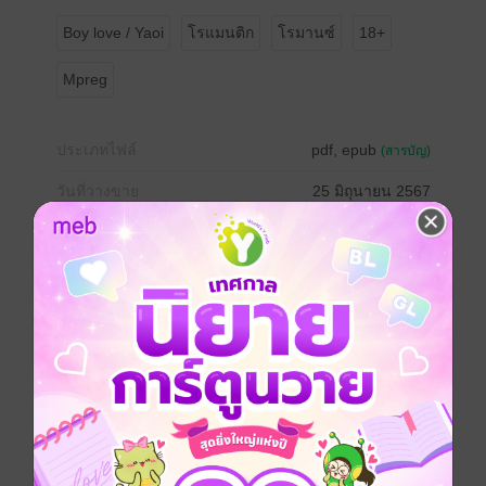
Boy love / Yaoi
โรแมนติก
โรมานซ์
18+
Mpreg
ประเภทไฟล์
pdf, epub
(สารบัญ)
วันที่วางขาย
25 มิถุนายน 2567
ความยาว
563 หน้า (≈ 128,724 คำ)
ราคาปก
499 บาท (ประหยัด 24%)
เรื่องที่คุณน่าจะสนใจ