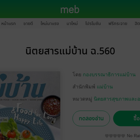
หน้าแรก
ขายดี
ใหม่มาแรง
มาใหม่
โปรโมชัน
ฟรีกระจาย
ฮิต
นิตยสารแม่บ้าน ฉ.560
โดย
กองบรรณาธิการแม่บ้าน
สำนักพิมพ์
แม่บ้าน
หมวดหมู่
นิตยสารสุขภาพและ
ทดลองอ่าน
ซื้
No Rat