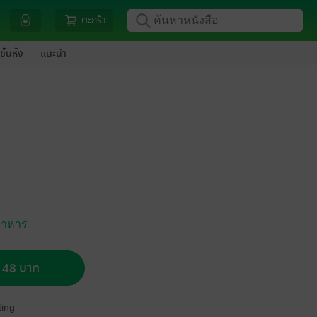
ตะกร้า
ขึ้นหิ้ง
แนะนำ
อาหาร
อ 48 บาท
ing