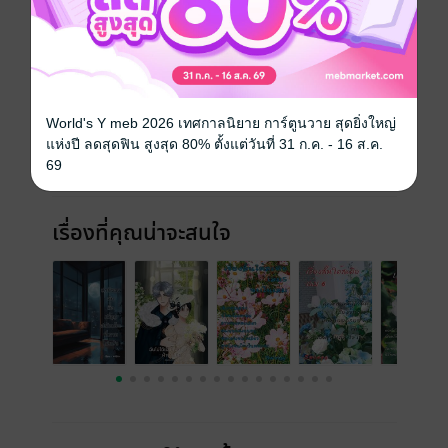
ประเภทไฟล์
pdf, epub
(สารบัญ)
วันที่วางขาย
30 มิถุนายน 2567
World's Y meb 2026 เทศกาลนิยาย การ์ตูนวาย สุดยิ่งใหญ่
ความยาว
325 หน้า (≈ 61,496 คำ)
แห่งปี ลดสุดฟิน สูงสุด 80% ตั้งแต่วันที่ 31 ก.ค. - 16 ส.ค.
69
ราคาปก
350 บาท (ประหยัด 14%)
เรื่องที่คุณน่าจะสนใจ