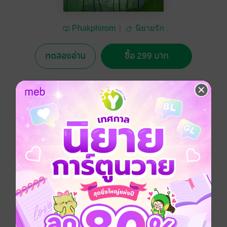
Phakphirom
นิยายรัก
ทดลองอ่าน
ซื้อ 299 บาท
No Rating
อยากได้
ซื้อเป็นของขวัญ
ติดตาม
แชร์
"ซีลีน" หญิงสาวที่พบว่าแฟนนอกใจ เธอจึงรีบขับรถกลับ
บ้านอย่างเร่งรีบ จนกระทั่งรถของเธอประสบอุบัติเหตุ เธอ
คิดว่าเธอตายไปแล้ว แต่เปล่าเลย เพราะเธอได้มาเกิดใหม่
ในร่างของนางเอกนิยายที่มีชื่อว่า "บุหงา"
ดรามา
ตลก
โรแมนติก
แฟนตาซี
แอบรัก