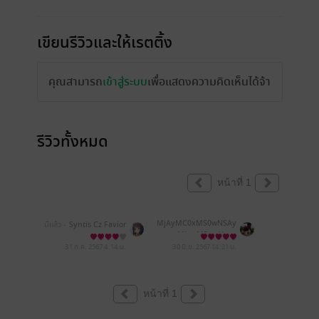
เขียนรีวิวและให้เรตติ้ง
คุณสามารถ
เข้าสู่ระบบ
เพื่อแสดงความคิดเห็นได้จ้า
รีวิวทั้งหมด
หน้าที่ 1
MjAyMC0xMS0wNSAy
มีแล้ว -
Syntis Cz Favior
MjowMDoxNg==
31 ก.ค. 2567
4:14 น.
30 มิ.ย. 2567
14:21 น.
หน้าที่ 1