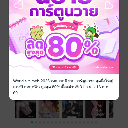
เรื่องนี้เป็นเรื่องสั้นแนวฟีลกู้ดไม่มีดราม่านะคะ
โรมานซ์
โรแมนติก
มาเฟีย
ประเภทไฟล์
pdf, epub
(สารบัญ)
วันที่วางขาย
30 มิถุนายน 2567
ความยาว
89 หน้า (≈ 10,902 คำ)
เรื่องที่คุณน่าจะสนใจ
World's Y meb 2026 เทศกาลนิยาย การ์ตูนวาย สุดยิ่งใหญ่
แห่งปี ลดสุดฟิน สูงสุด 80% ตั้งแต่วันที่ 31 ก.ค. - 16 ส.ค.
69