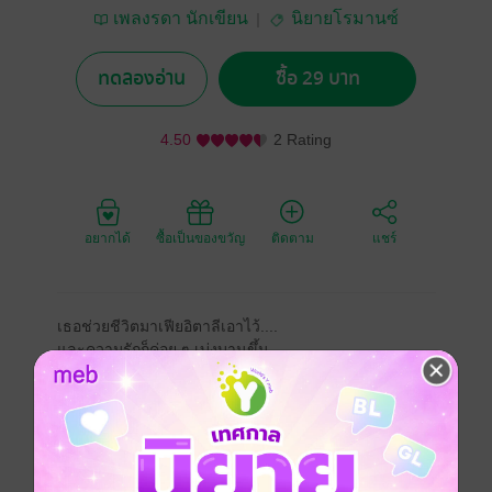
เพลงรดา นักเขียน
นิยายโรมานซ์
ทดลองอ่าน
ซื้อ 29 บาท
4.50
2 Rating
อยากได้
ซื้อเป็นของขวัญ
ติดตาม
แชร์
เธอช่วยชีวิตมาเฟียอิตาลีเอาไว้....
และความรักก็ค่อย ๆ เบ่งบานขึ้น
"ระหว่างนี้ส่งคนของเรามาคอยจับตาดูผู้หญิงของฉันเอา
ไว้ไม่ว่าเธอจะไปที่ไหนก็ตาม จำเอาไว้ว่าถ้าเธอเป็นอะไร
ไป นั่นเท่ากับชีวิตของพวกนายทุกคนได้หมดลงไปด้วย"