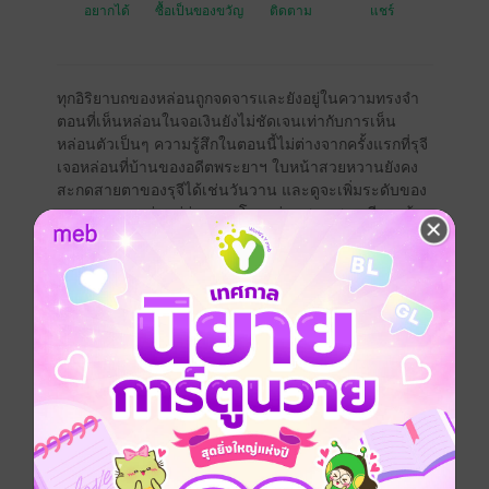
อยากได้
ซื้อเป็นของขวัญ
ติดตาม
แชร์
ทุกอิริยาบถของหล่อนถูกจดจารและยังอยู่ในความทรงจำ
ตอนที่เห็นหล่อนในจอเงินยังไม่ชัดเจนเท่ากับการเห็น
หล่อนตัวเป็นๆ ความรู้สึกในตอนนี้ไม่ต่างจากครั้งแรกที่รุจี
เจอหล่อนที่บ้านของอดีตพระยาฯ ใบหน้าสวยหวานยังคง
สะกดสายตาของรุจีได้เช่นวันวาน และดูจะเพิ่มระดับของ
ความงดงามกว่าแต่ก่อนมากโข หล่อนสวย สวยเสียจนก้อน
เนื้อในอกข้างซ้ายแทบจะหยุดเต้น หูของหญิงสาวไม่รับรู้
เสียงอื้ออึงแม้แต่น้อย ทุกอย่างดูพร่าเลือนไปเสียหมด
ยกเว้นแต่หล่อน
ท่ามกลางความวุ่นวายอันพร่าเบลอ มีเพียงหล่อนที่ชัดเจน
ในดวงตาของเธอ . . .
------------------------------------
*** แนะนำให้กดซื้อบนเว็บไซต์ หรือ ซื้อผ่าน Android จะ
ได้ราคาถูกกว่าการซื้อผ่าน Apple ***