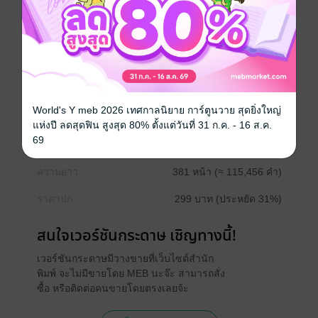
Girl love / Yuri
ดรามา
ย้อนยุค/พีเรียด
ซีรีส์
Lucida แด่เธอ . . .ผู้เกินจะไขว่คว้า
นักวาด
1marchii
World's Y meb 2026 เทศกาลนิยาย การ์ตูนวาย สุดยิ่งใหญ่
ประเภทไฟล์
pdf, epub
(สารบัญ)
แห่งปี ลดสุดฟิน สูงสุด 80% ตั้งแต่วันที่ 31 ก.ค. - 16 ส.ค.
69
วันที่วางขาย
30 มิถุนายน 2567
ความยาว
381 หน้า (≈ 115,456 คำ)
ราคาปก
299 บาท (ประหยัด 31%)
สนใจเวอร์ชันกระดาษ เชิญทางนี้!
เวอร์ชันกระดาษมีวางขายที่เว็บไซต์สำนัก
พิมพ์ จะไม่มีขายโดย MEB นะจ๊ะ สามารถสั่ง
ซื้อ หรือติดต่อคนขายโดยตรงเลยจ้ะ