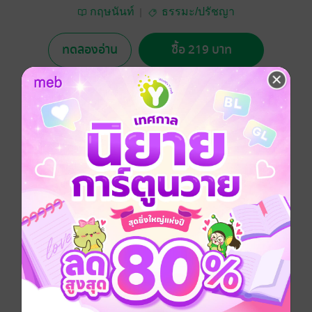
กฤษนันท์
ธรรมะ/ปรัชญา
ทดลองอ่าน
ซื้อ 219 บาท
No Rating
อยากได้
ซื้อเป็นของขวัญ
ติดตาม
แชร์
อหิงสาธรรมนำมาซึ่งสันติภาพ
ปรัชญา
จิตวิทยา
พุทธศาสนา
ประเภทไฟล์
pdf
วันที่วางขาย
02 กรกฎาคม 2567