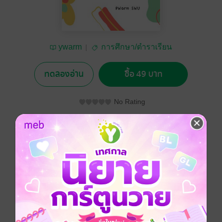
ywarm
การศึกษา/ตำราเรียน
ทดลองอ่าน
ซื้อ 49 บาท
No Rating
อยากได้
ซื้อเป็นของขวัญ
ติดตาม
แชร์
เคยไหม...ยืนหน้าห้องแล้วใจเต้นรัว กลัวการพรีเซนต์
หรือ พรีเซนต์แล้ว ครูไม่ประทับใจ คะแนนไม่ดีอย่างที่หวัง
...เพื่อนๆ พรีเซนต์เก่งๆ ทำให้รู้สึกด้อย ไม่มั่นใจ