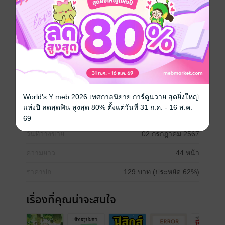
ถ้าใช่!... eBook เล่มนี้คือตัวช่วยของน้องๆ เลยล่ะ!
หนังสือเล่มนี้รวบรวมเทคนิคและเคล็ดลับสุดพิเศษ เป็น
กุญแจสู่ความสำเร็จในการเรียน ช่วยให้น้องๆ ออกไปนำ
เสนอหน้าชั้นเรียนได้อย่างมั่นใจ ช่วยมัดใจครู พร้อมคว้า
คะแนนเต็มได้
มัธยมปลาย
World's Y meb 2026 เทศกาลนิยาย การ์ตูนวาย สุดยิ่งใหญ่
แห่งปี ลดสุดฟิน สูงสุด 80% ตั้งแต่วันที่ 31 ก.ค. - 16 ส.ค.
ประเภทไฟล์
pdf
69
วันที่วางขาย
02 กรกฎาคม 2567
ความยาว
44 หน้า
ราคาปก
129 บาท (ประหยัด 62%)
เรื่องที่คุณน่าจะสนใจ