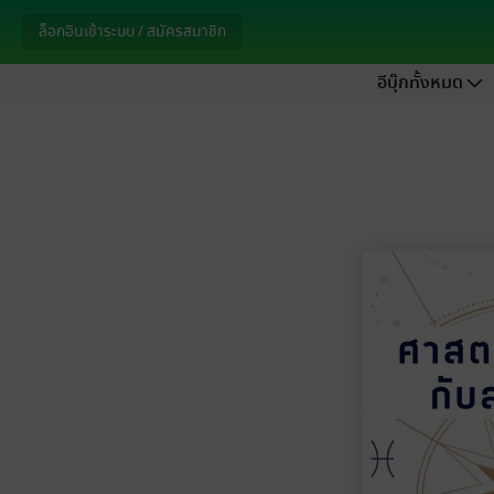
ล็อกอินเข้าระบบ / สมัครสมาชิก
อีบุ๊กทั้งหมด