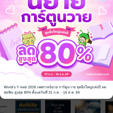
โชค เมื่อไหร่จะมีโชค มีโชคจากทางไหน และควรไปเสี่ยงโชคกับใคร หนังสื
ดูฤกษ์ยาม
 เชิญทางนี้!
ว็บไซต์สำนักพิมพ์ จะไม่มีขายโดย
รือติดต่อคนขายโดยตรงเลยจ้ะ
World's Y meb 2026 เทศกาลนิยาย การ์ตูนวาย สุดยิ่งใหญ่แห่งปี ลด
จ
สุดฟิน สูงสุด 80% ตั้งแต่วันที่ 31 ก.ค. - 16 ส.ค. 69