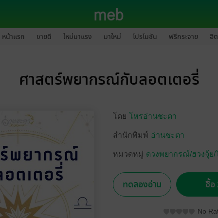
หน้าแรก
ขายดี
ใหม่มาแรง
มาใหม่
โปรโมชัน
ฟรีกระจาย
ฮิต
ศาสตร์พยากรณ์กับลอตเตอรี่
โดย
โหรอ่านชะตา
สำนักพิมพ์
อ่านชะตา
หมวดหมู่
ดวงพยากรณ์/ฮวงจุ้ย
ทดลองอ่าน
ซื้
No Rat