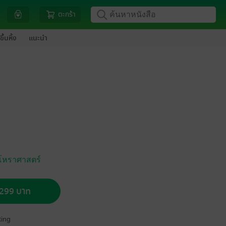
ตะกร้า
ขึ้นหิ้ง
แนะนำ
/โหราศาสตร์
อ 299 บาท
ing