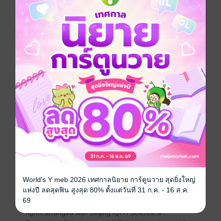
หูเต๋อหลิน (พ่อ) :ลูกสาวฉันไม่รักฉันแล้ว โฮ!
ภารกิจครั้งนี้จะสำเร็จหรือไม่?..ขอให้เพื่อนนักอ่านเอาใจ
ช่วยกันนะคะ แค่คำโปรยก็สนุกแล้วค่า เรื่องนี้เลิฟไลน์
เยอะมากอ่านแล้วกุ๊กกิ๊กหัวใจ
เวลาไม่เช้าแล้ว: เรื่องนี้มีความครบรสอ่านแล้วมีความ
คิดถึง....ชีวิตของผู้คนในสมัยปี70 ทั้งความยากไร้ในระบบ
คอมมูนทุกอย่างต้องพึ่งคูปอง หรือตั๋วเพื่อซื้อของใช้ เรื่องนี้
ไม่ดราม่า นะคะ ออกแนวน่ารักๆ ฟีลกู้ด
มีอีบุ้คนะคะจะทยอยออกเดือนละ2เล่มค่ะ
นิยายแปลเรื่องนี้ได้รับลิขสิทธิ์ทางออนไลน์อย่างถูกต้อง
World's Y meb 2026 เทศกาลนิยาย การ์ตูนวาย สุดยิ่งใหญ่
ผู้ถือลิขสิทธิ์ฉบับแปลภาษาไทย : บริษัท เอ็มโมทีฟ
แห่งปี ลดสุดฟิน สูงสุด 80% ตั้งแต่วันที่ 31 ก.ค. - 16 ส.ค.
69
เจ้าของลิขสิทธิ์ต้นฉบับ : Thai language translation
rights arranged with Beijing IQIYI Science &