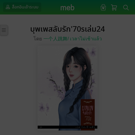
ล็อกอินเข้าระบบ
บุพเพสลับรัก'70sเล่ม24
โดย
一个人跳舞/
เวลาไม่เช้าแล้ว