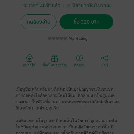
เวลาไม่เช้าแล้ว
นิยายรักจีนโบราณ
ทดลองอ่าน
ซื้อ 220 บาท
No Rating
อยากได้
ซื้อเป็นของขวัญ
ติดตาม
แชร์
เมื่อหูชื่อเหวินกลับมาเกิดใหม่เป็นยุวปัญญาชนในชนบท
ภารกิจที่ตั้งใจคือหาสามีใหม่ให้แม่..ที่กลายมาเป็นรูมเมท
ของเธอ..ในชีวิตที่ผ่านมา แม่ทนทุกข์ทรมานกับพ่อที่เอาแต่
กินเหล้าเมาหยำเปทุกวัน
แม่ที่สวยงามในรูปถ่ายที่เธอเห็นในวัยเยาว์ถูกความขมขื่น
ในชีวิตคู่ซัดกระหน่ำจนกลายเป็นหญิงวัยกลางคนที่ไม่มี
ความสุข..แม่ที่อดทนและกล้ำกลืนจากชีวิตคู่ที่ไม่มีความ