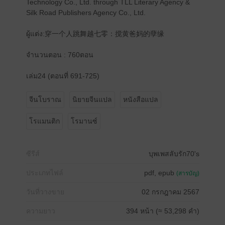
Technology Co., Ltd. through TLL Literary Agency &
Silk Road Publishers Agency Co., Ltd.
ผู้แต่ง:穿一个人跳舞越七零：搅黄爸妈的孽缘
จำนวนตอน : 760ตอน
เล่ม24 (ตอนที่ 691-725)
จีนโบราณ
นิยายจีนแปล
หนังสือแปล
โรแมนติก
โรมานซ์
ซีรีส์
บุพเพสลับรัก70's
ประเภทไฟล์
pdf, epub
(สารบัญ)
วันที่วางขาย
02 กรกฎาคม 2567
ความยาว
394 หน้า (≈ 53,298 คำ)