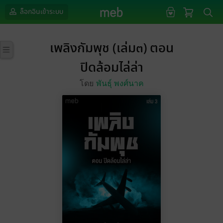
ล็อกอินเข้าระบบ
เพลิงกัมพุช (เล่ม๓) ตอน
ปิดล้อมไล่ล่า
โดย
พันธุ์ พงศ์นาค