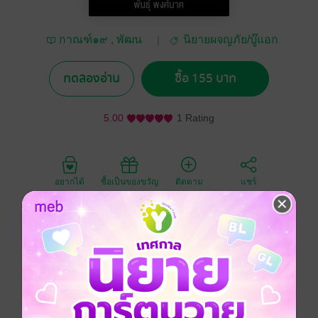
กาณฑ์๑๙ , พัฒน
นิยายผจญภัย/บู๊แอก
พงศ์ พ่วงลาภหลาย ,
ชัน
พันธุ์ พงศ์นาค , ภัต
ทดลองอ่าน
ซื้อ 155 บาท
พันธุ์พงศ์ , พัฒน์ พันธุ์
พงศ์
5.00
1 Rating
อยากได้
ซื้อเป็นของขวัญ
ติดตาม
แชร์
พีช พิมพา จำเป็นต้องกลับไปปฏิบัติการทางทหารใน
กัมพูชาอีกครั้ง แต่ทว่า มันกลายเป็นภารกิจลวงที่มีเป้า
หมายอื่นแอบแฝง
แอกชัน