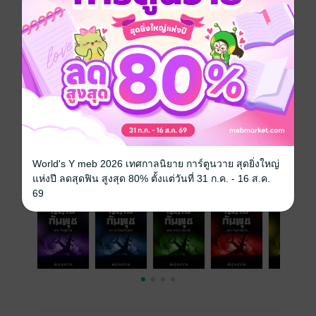
ซีรีส์
เพลิงกัมพุช
ประเภทไฟล์
pdf, epub
(สารบัญ)
วันที่วางขาย
11 กรกฎาคม 2567
ความยาว
362 หน้า (≈ 61,774 คำ)
ราคาปก
155 บาท
World's Y meb 2026 เทศกาลนิยาย การ์ตูนวาย สุดยิ่งใหญ่
เล่มอื่นๆ ในซีรีส์
ดูทั้งหมด
แห่งปี ลดสุดฟิน สูงสุด 80% ตั้งแต่วันที่ 31 ก.ค. - 16 ส.ค.
69