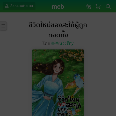
ล็อกอินเข้าระบบ
ชีวิตใหม่ของสะใภ้ผู้ถูก
ทอดทิ้ง
โดย
皇帝หวงตี้ny