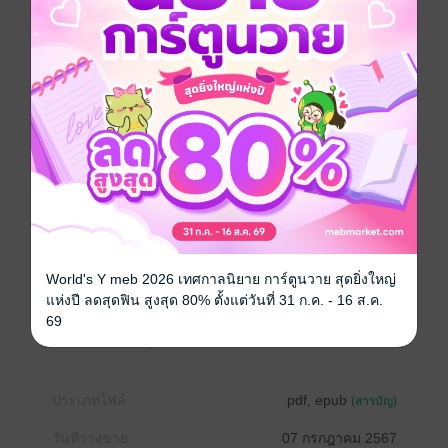
***
"หยางเหิงไหน ๆ พวกเราก็เหมือนคนที่ลงเรือลำเดียวกัน
แล้ว ข้าขอเสียมารยาทถามท่านในฐานะของภรรยา หวัง
ว่าท่านจะไม่ตำหนิข้า"
"ว่ามาเถิด แค่คำเดียว...ข้าก็จะไม่ตำหนิเจ้า"
"สองปีที่หายสาบสูญ เกิดอะไรขึ้นกับท่านกันแน่? ใคร ๆ ก็
หาว่าท่านตายแล้ว ไม่เพียงมีชีวิตรอดกลับมา แต่ยังใช้เงิน
มือเติบ เรื่องนี้ท่านจะอธิบายกับพวกเราว่าอย่างไร?"
[นิยายเรื่องนี้จบภายในเล่มค่ะ]
*หมายเหตุ ซื้อผ่านระบบแอนดรอย เว็บmeb หรือ mebcoin
ราคาจะถูกกว่าซื้อผ่าน Apple ค่ะ
World's Y meb 2026 เทศกาลนิยาย การ์ตูนวาย สุดยิ่งใหญ่
จีนโบราณ
ตลก
โรแมนติก
แฟนตาซี
แห่งปี ลดสุดฟิน สูงสุด 80% ตั้งแต่วันที่ 31 ก.ค. - 16 ส.ค.
69
ย้อนยุค/พีเรียด
ประเภทไฟล์
pdf, epub
(สารบัญ)
วันที่วางขาย
07 กรกฎาคม 2567