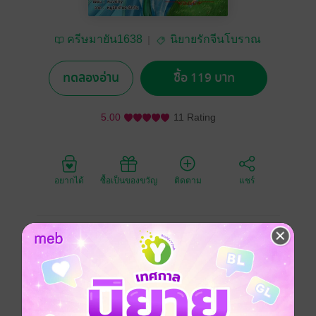
ครีษมายัน1638
นิยายรักจีนโบราณ
ทดลองอ่าน
ซื้อ 119 บาท
5.00
11 Rating
อยากได้
ซื้อเป็นของขวัญ
ติดตาม
แชร์
คำโปรย
เจียอี้หรานตายทั้งที่ยังไม่สมควรตาย เธอไม่คิดว่าโลกนี้มี
ปาฏิหาริย์กระทั่งลืมตาตื่นขึ้นมาในร่างของสะใภ้ผู้ถูกทอด
ทิ้ง เอาล่ะ! สะใภ้ของพวกเจ้ากลับมาแล้ว จงเตรียมรับมือ
กับการเปลี่ยนแปลงครั้งใหญ่เสียเถิด