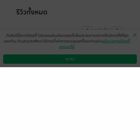
รีวิวทั้งหมด
หน้าที่ 1
เว็บไซต์นี้มีการใช้คุกกี้ โปรดยอมรับนโยบายคุกกี้เพื่อประสบการณ์การใช้บริการที่ดีที่สุด
ของท่าน ท่านสามารถศึกษาวิธีการตั้งค่าการควบคุมคุกกี้ของท่านผ่าน
นโยบายการใช้คุกกี้
ของเราที่นี่
นิรนามID : rR0270i348
เว่ยหยาง
29 ต.ค. 2567
17:59 น.
19 ก.ย. 2567
18:14 น.
ตกลง
ดาวน์โหลดแอป
วิธีการใช้งาน
ติดต่อเรา
AfternoonSea
เฮยเทียนเอ๋อ
10 ก.ย. 2567
13:41 น.
25 ก.ค. 2567
2:31 น.
หญ้าสีคราม
MjAxOS0wMS0wNiAw
OTo0NjoyOQ==
17 ก.ค. 2567
10:39 น.
8 ก.ค. 2567
11:8 น.
พลอยพันแสง แมงป่องจัน
หลิ่งฟาง//พิมพ์สีทอง
ทรา
7 ก.ค. 2567
5:11 น.
7 ก.ค. 2567
1:5 น.