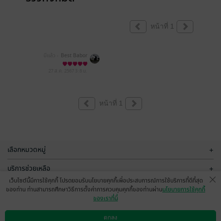
หน้าที่ 1
มีแล้ว -
Best Babor
27 ส.ค. 2567
3:8 น.
หน้าที่ 1
เลือกหมวดหมู่
+
บริการช่วยเหลือ
+
เว็บไซต์นี้มีการใช้คุกกี้ โปรดยอมรับนโยบายคุกกี้เพื่อประสบการณ์การใช้บริการที่ดีที่สุด
เกี่ยวกับเรา
+
ของท่าน ท่านสามารถศึกษาวิธีการตั้งค่าการควบคุมคุกกี้ของท่านผ่าน
นโยบายการใช้คุกกี้
ของเราที่นี่
กลุ่มธุรกิจในเครือ
+
ตกลง