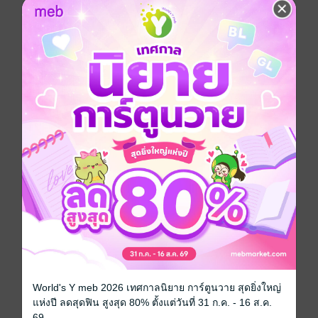
หนังสือเซตนี้มีทั้งหมด 2 เรื่อง คือ
นางร้ายพลั้งรักมาเฟีย (เล่ม1)
นางร้ายพลั้งรักมาเฟีย (จบเล่ม)
ดรามา
โรแมนติก
โรมานซ์
มาเฟีย
ครอบครัว
ประเภทไฟล์
pdf, epub
วันที่วางขาย
07 กรกฎาคม 2567
World's Y meb 2026 เทศกาลนิยาย การ์ตูนวาย สุดยิ่งใหญ่
ความยาว
671 หน้า (≈ 130,853 คำ)
แห่งปี ลดสุดฟิน สูงสุด 80% ตั้งแต่วันที่ 31 ก.ค. - 16 ส.ค.
ราคาปก
398 บาท (ประหยัด 55%)
69