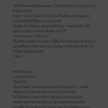
"อันนี้เป็นหนังสือยินยอมหย่า โดยไม่ขอรับส่วนแบ่งใดๆ ใน
สินสมรสครับ"
หญิงสาวน้ำตาไหล ไม่ได้เสียใจเรื่องที่คุณทนายพูด แต่
ปวดใจกับสิ่งที่ได้ยินจากปากธรรศ
"สิ่งที่ย่าตั้งใจให้เธอ ฉันจะไม่ขัดใจย่า แต่ฉันไม่รู้จะให้
อะไรเธอ ถึงจะสาสมกับสิ่งที่เธอทำไว้"
"เนยไม่เคยอยากได้อะไร"
"งั้นก็เซ็นใบหย่าแล้วไปซะ หนี้สินทั้งหมดฉันยกให้ เธอก็ไป
อยู่ในที่ที่อยากได้ ระหว่างเราไม่มีอะไรเกี่ยวข้องกันอีก ถ้า
บังเอิญเจอก็ไม่ต้องทัก"
"ได้ค่ะ"
...........
หกเดือนต่อมา...
"เธอท้องกับใคร"
"ไม่แน่ใจ"
"นี่เธอกับมัน" ธรรศมองพลรบสลับกับหญิงสาว รอยยิ้ม
เหือดหาย ไม่มีอารมณ์จะกวนประสาทใครอีก
ในใจมีแต่ความกลัว กลัวว่าทุกอย่างจะสายเกินแก้
"ผมกับเนยรักกัน คุณก็อย่ามายุ่งกับลูกเมียของผมอีก"
ธรรศอึ้ง ไม่รู้จะทำอะไร นอกจากตะโกนไล่หลังระบาย