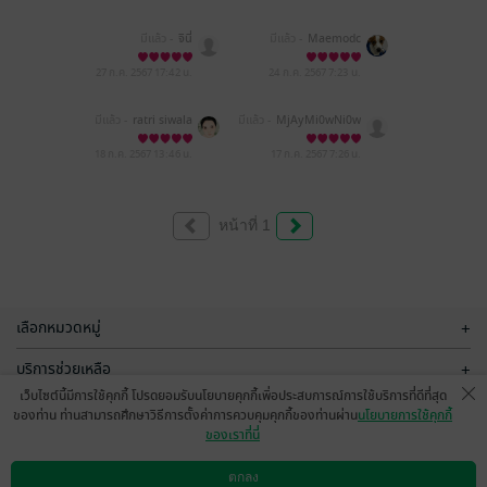
มีแล้ว -
จินี่
มีแล้ว -
Maemodc
27 ก.ค. 2567
17:42 น.
24 ก.ค. 2567
7:23 น.
มีแล้ว -
ratri siwala
มีแล้ว -
MjAyMi0wNi0w
NiAxODozOToxMw==
18 ก.ค. 2567
13:46 น.
17 ก.ค. 2567
7:26 น.
หน้าที่ 1
เลือกหมวดหมู่
+
บริการช่วยเหลือ
+
เว็บไซต์นี้มีการใช้คุกกี้ โปรดยอมรับนโยบายคุกกี้เพื่อประสบการณ์การใช้บริการที่ดีที่สุด
เกี่ยวกับเรา
+
ของท่าน ท่านสามารถศึกษาวิธีการตั้งค่าการควบคุมคุกกี้ของท่านผ่าน
นโยบายการใช้คุกกี้
ของเราที่นี่
กลุ่มธุรกิจในเครือ
+
ตกลง