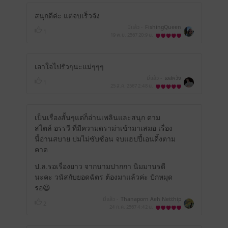
สนุกดีค่ะ แต่จบเร็วจัง
มีแล้ว -
FishingQueen
1
19 พ.ย. 2567
20:9 น.
เอาใจไปรัวๆนะแม่ๆๆๆ
มีแล้ว -
เอสหวัง
1
25 ส.ค. 2567
2:48 น.
เป็นเรื่องสั้นๆแต่ก็อ่านเพลินและสนุก ตาม
สไตล์ อรรวี ที่มีความดราม่าเข้ามาเสมอ เรื่อง
นี้อ่านสบาย ปมไม่ซับซ้อน จบแฮปปี้เอนดิ้งตาม
คาด
ป.ล.รอเรื่องยาว จากนามปากกา นิมมานรดี
นะคะ วนัสกับยอดฉัตร ต้องมาแล้วค่ะ ปักหมุด
รอ😆
มีแล้ว -
Thanaporn Aeh Netthip
2
24 ก.ค. 2567
4:42 น.