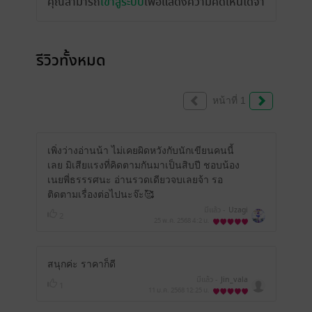
คุณสามารถ
เข้าสู่ระบบ
เพื่อแสดงความคิดเห็นได้จ้า
รีวิวทั้งหมด
หน้าที่ 1
เพิ่งว่างอ่านน้า ไม่เคยผิดหวังกับนักเขียนคนนี้
เลย มิเสียแรงที่คิดตามกันมาเป็นสิบปี ชอบน้อง
เนยพี่ธรรรศนะ อ่านรวดเดียวจบเลยจ้า รอ
ติดตามเรื่องต่อไปนะจ๊ะ🥰
มีแล้ว -
Uzagi
2
25 พ.ค. 2568
4:2 น.
สนุกค่ะ ราคาก็ดี
มีแล้ว -
Jin_vala
1
11 ม.ค. 2568
12:25 น.