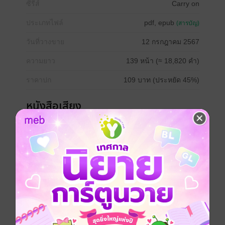
ซีรีส์
Carry on
ประเภทไฟล์
pdf, epub
(สารบัญ)
วันที่วางขาย
12 กรกฎาคม 2567
ความยาว
139 หน้า (≈ 18,820 คำ)
ราคาปก
109 บาท (ประหยัด 45%)
หนังสือเสียง
หนังสือเล่มนี้มีวางขายที่ MEB ในรูปแบบ
หนังสือเสียงด้วยนะ หากสนใจสามารถเลือก
ซื้อแล้วเปิดฟังได้เลยจ้ะ
เวอร์ชันหนังสือเสียง
เล่มอื่นๆ ในซีรีส์
ดูทั้งหมด