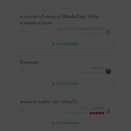
น่าจะแจ้งว่ากี่เล่มจบ จะได้ตัดสินใจถูก ไร้ท์ไม่
มาตอบคนอ่านเลย
Nengruthai C'hMjAyMi0xMC0w
0
NCAxNzoxNzo1Mw==
7 ต.ค. 2567
15:18 น.
ดู 1 ความเห็นย่อย
กี่เล่มจบคะ
WP5677
0
6 ต.ค. 2567
17:24 น.
ดู 1 ความเห็นย่อย
สนุกค่ะอ่านเพลิน รอภารกิจต่อไป
มีแล้ว -
Jing6054
0
17 ก.ค. 2567
7:23 น.
ดู 1 ความเห็นย่อย