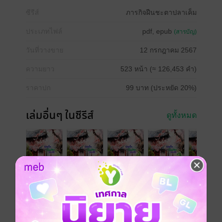
ซีรีส์
ภารกิจฝืนชะตาปลาเค็ม
ประเภทไฟล์
pdf, epub
(สารบัญ)
วันที่วางขาย
12 กรกฎาคม 2567
ความยาว
523 หน้า (≈ 126,453 คำ)
ราคาปก
99 บาท (ประหยัด 20%)
เล่มอื่นๆ ในซีรีส์
ดูทั้งหมด