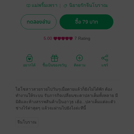
แม่พริ้มเพรา
นิยายรักจีนโบราณ
ทดลองอ่าน
ซื้อ 79 บาท
5.00
7 Rating
อยากได้
ซื้อเป็นของขวัญ
ติดตาม
แชร์
ไฮโซสาวสวยรวยไปวันๆเมื่อตายแล้วก็ยังไม่ได้พัก ต้อง
ทำงานให้ระบบ รับภารกิจเปลี่ยนชะตาปลาเค็มทั้งหลาย มี
มิติและห้างสรรพสินค้าเป็นอาวุธ เฮ้อ...ปลาเค็มแต่ละตัว
ช่างไร้ค่าสุดๆ แล้วจะผ่านไปยังไงล่ะทีนี้
จีนโบราณ