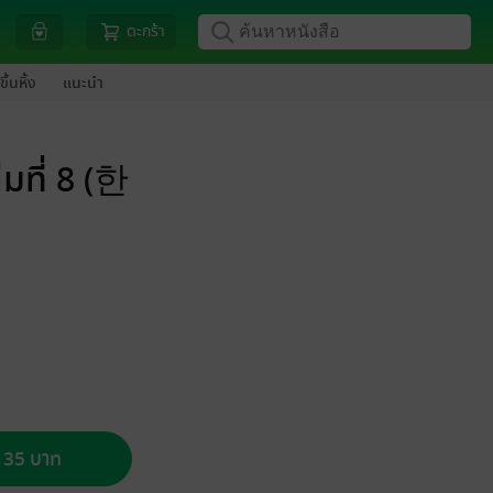
ตะกร้า
ขึ้นหิ้ง
แนะนำ
่มที่ 8 (한
อ 35 บาท