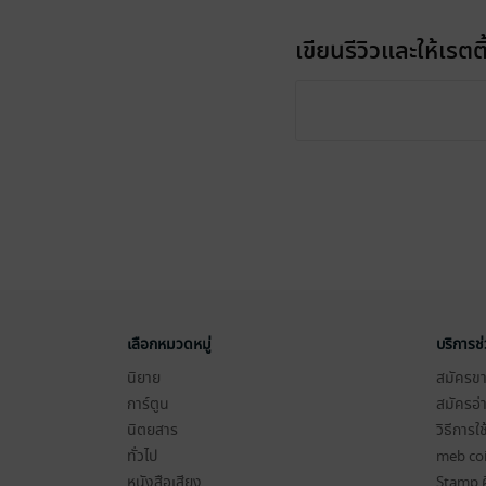
เขียนรีวิวและให้เรตติ
เลือกหมวดหมู่
บริการช
นิยาย
สมัครขาย
การ์ตูน
สมัครอ่
นิตยสาร
วิธีการใ
ทั่วไป
meb co
หนังสือเสียง
Stamp ค