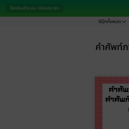
ล็อกอินเข้าระบบ / สมัครสมาชิก
อีบุ๊กทั้งหมด
คำศัพท์ภา