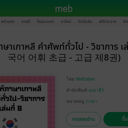
หน้าแรก
ขายดี
ใหม่มาแรง
มาใหม่
โปรโมชัน
ฟรีกระจาย
ฮิต
ษาเกาหลี คำศัพท์ทั่วไป - วิชาการ เล
국어 어휘 초급 - 고급 제8권)
โดย
Methatee
สำนักพิมพ์
เมธาธีร์
หมวดหมู่
ภาษา
ทดลองอ่าน
ซื้