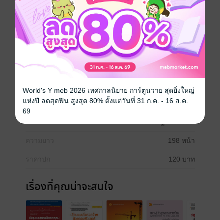
ธรรมศาสตร์ มีจุดมุ่งหมายที่จะลดความซ้ำซ้อนในการใช้
เนื้อหาจากหนังสือหลายๆ เล่มที่สอน และขายกันในตลาด
ซึ่งจะอธิบายในประเด็นที่เป็นพื้นฐานของการศึกษาเรื่อง
การนำเสนอแบบทางสถาปัตยกรรม และยังเหมาะสมใน
เรื่องของช่วงเวลาที่ใช้ในการเรียนการสอน
สถาปัตย์
World's Y meb 2026 เทศกาลนิยาย การ์ตูนวาย สุดยิ่งใหญ่
แห่งปี ลดสุดฟิน สูงสุด 80% ตั้งแต่วันที่ 31 ก.ค. - 16 ส.ค.
ประเภทไฟล์
pdf
69
วันที่วางขาย
19 กรกฎาคม 2567
ความยาว
198 หน้า
ราคาปก
120 บาท
เรื่องที่คุณน่าจะสนใจ