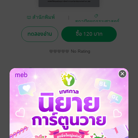
สำนักพิมพ์
สถาปัตยกรรมศาสตร์
มหาวิทยาลัย
ธรรมศาสตร์
ทดลองอ่าน
ซื้อ 120 บาท
No Rating
อยากได้
ซื้อเป็นของขวัญ
ติดตาม
แชร์
ตำราเล่มนี้แต่งขึ้นเพื่อใช้ประกอบการเรียนการสอนใน
รายวิชา สถ.101 การเขียนแบบและแสดงแบบ
สถาปัตยกรรม (AR101 Architectural Graphics and
Presentation) ซึ่งอยู่ในกลุ่มของวิชาศึกษาทั่วไป เปิดสอน
สำหรับนักศึกษาสาขาสถาปัตยกรรม คณะ
สถาปัตยกรรมศาสตร์และการผังเมือง มหาวิทยาลัย