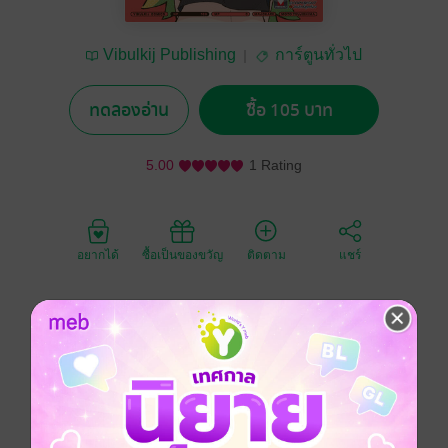
Vibulkij Publishing
การ์ตูนทั่วไป
ทดลองอ่าน
ซื้อ 105 บาท
5.00
1 Rating
อยากได้
ซื้อเป็นของขวัญ
ติดตาม
แชร์
แม่มดอัจฉริยะที่ 1 หมื่นปีจะมี 1 คน กลับหมดสิ้นพลังเวท!?
ถึงเจ็บปวดนิดหน่อยที่ถูกพลังเวททอดทิ้ง แต่นี่เป็นเรื่องราว
กรรมตามสนองแบบบูมเมอแรงเลิฟคอมมิดี้ ของอดีตแม่มด
อัจฉริยะที่ไม่ยอมปล่อยวาง!
การ์ตูนญี่ปุ่น
ตลก
แม่มด / พ่อมด
ความรัก