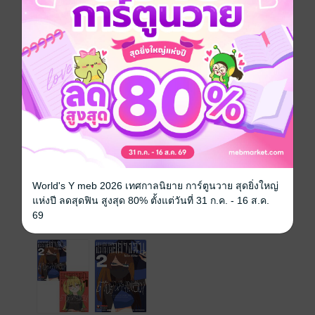
หนังสือแปล
ซีรีส์
สุดยอดแม่มดอย่างฉัน ดันมานาหมดซะแล้ว!
ประเภทไฟล์
pdf
วันที่วางขาย
24 กรกฎาคม 2567
ความยาว
196 หน้า
ราคาปก
140 บาท (ประหยัด 25%)
World's Y meb 2026 เทศกาลนิยาย การ์ตูนวาย สุดยิ่งใหญ่
แห่งปี ลดสุดฟิน สูงสุด 80% ตั้งแต่วันที่ 31 ก.ค. - 16 ส.ค.
เล่มอื่นๆ ในซีรีส์
69
ดูทั้งหมด