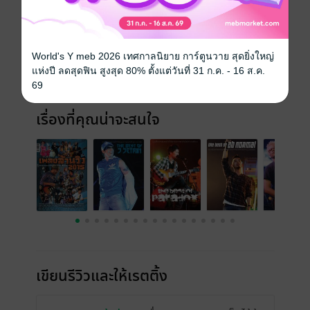
ประเภทไฟล์
pdf
วันที่วางขาย
14 พฤศจิกายน 2558
ความยาว
402 หน้า
World's Y meb 2026 เทศกาลนิยาย การ์ตูนวาย สุดยิ่งใหญ่
แห่งปี ลดสุดฟิน สูงสุด 80% ตั้งแต่วันที่ 31 ก.ค. - 16 ส.ค.
ราคาปก
240 บาท (ประหยัด 42%)
69
เรื่องที่คุณน่าจะสนใจ
เขียนรีวิวและให้เรตติ้ง