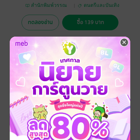
สำนักพิมพ์วรรณ
ดนตรีและบันเทิง
สาส์น
ทดลองอ่าน
ซื้อ 139 บาท
No Rating
อยากได้
ซื้อเป็นของขวัญ
ติดตาม
แชร์
รวมเพลงฮิตของศิลปินอินดี้ขวัญใจ เด็กแนว แบบจัดเต็ม
ครบถ้วนมากที่สุด อาทิเช่น Tattoo Colour Scrubb ,
25Hours , Apartment Khunpa , ETC , Sqweez Animal ,
Armchair , Slur , Hum , The Richman Toy, La-Ong
Fong , Greasy Cafe , Musketeer , Better Weather ,
Sofa , Mild , Singular และอีกมากมาย