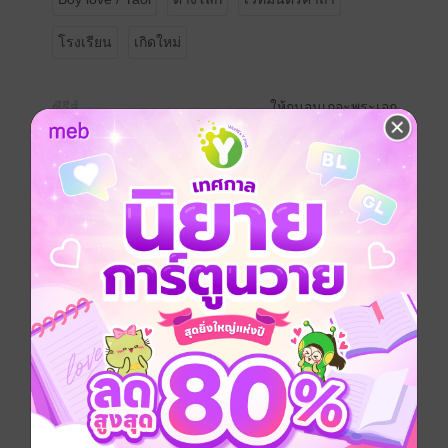
โรงเรียน
เกิดใหม่
ซีรีส์
ให้กูนอนเถอะพระเอก
ประเภทไฟล์
pdf, epub
(สารบัญ)
วันที่วางขาย
26 กรกฎาคม 2567
ความยาว
384 หน้า (≈ 89,779 คำ)
ราคาปก
100 บาท
เรื่องที่คุณน่าจะสนใจ