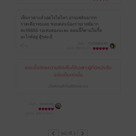
เห็นราคาแล้วอดใจไม่ไหว อ่านเพลินมากก
รวดเดียวจบเลย ชอบตอนน้องร่ายเวทย์มาก
ค่ะ55555 รอเล่มสองนะคะ ตอนนี้ก็ตามในรี้ด
อะไรต์อยู่ สู้ๆค่ะ✌️
มีแล้ว -
CHIHAKISAN
0
6 ส.ค. 2567
23:4 น.
ขณะนี้แสดงความคิดเห็นได้เฉพาะผู้ที่มีหนังสือ
ฉบับเต็มเท่านั้น
(ข้อความอัตโนมัติจากระบบ)
มีแล้ว -
Smilechy
23 ส.ค. 2567
13:44 น.
หน้าที่ 1