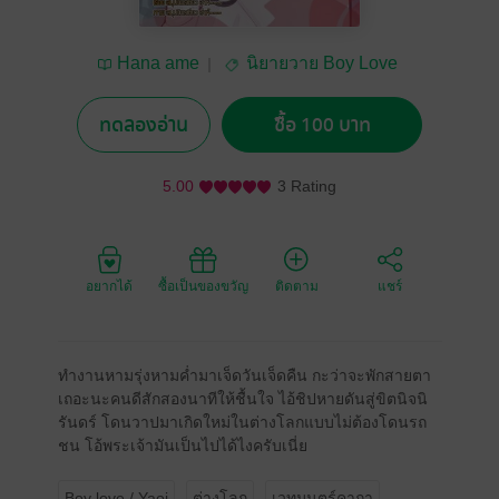
Hana ame
นิยายวาย Boy Love
/ Yaoi
ทดลองอ่าน
ซื้อ 100 บาท
5.00
3 Rating
อยากได้
ซื้อเป็นของขวัญ
ติดตาม
แชร์
ทำงานหามรุ่งหามค่ำมาเจ็ดวันเจ็ดคืน กะว่าจะพักสายตา
เถอะนะคนดีสักสองนาทีให้ชื้นใจ ไอ้ชิปหายดันสู่ขิตนิจนิ
รันดร์ โดนวาปมาเกิดใหม่ในต่างโลกแบบไม่ต้องโดนรถ
ชน โอ้พระเจ้ามันเป็นไปได้ไงครับเนี่ย
Boy love / Yaoi
ต่างโลก
เวทมนตร์คาถา