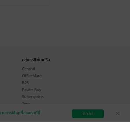
กลุ่มธุรกิจในเครือ
Central
OfficeMate
B2S
Power Buy
Supersports
Tops
Hytexts
ายการใช้คุกกี้ของเราที่นี่
ตกลง
สมัครขายอีบุ๊ก
วิธีการใช้งาน
ติดต่อเรา