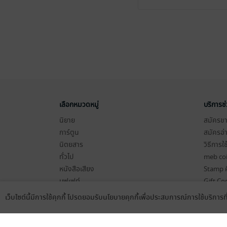
เลือกหมวดหมู่
บริการช
นิยาย
สมัครขาย
การ์ตูน
สมัครอ่
นิตยสาร
วิธีการใ
ทั่วไป
meb co
หนังสือเสียง
Stamp ค
บุฟเฟต์
Gift Co
เงื่อนไข
เว็บไซต์นี้มีการใช้คุกกี้ โปรดยอมรับนโยบายคุกกี้เพื่อประสบการณ์การใช้บริการ
Language
ดาวน์โหลดแอป
นโยบายค
แผนผังเ