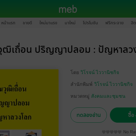
หน้าแรก
ขายดี
ใหม่มาแรง
มาใหม่
โปรโมชัน
ฟรีกระจาย
ฮิต
วุฒิเถื่อน ปริญญาปลอม : ปัญหาลว
โดย
วิโรจน์ ไววานิชกิจ
สำนักพิมพ์
วิโรจน์ ไววานิชกิจ
หมวดหมู่
สังคมและชุมชน
ทดลองอ่าน
ซื้
No Rat