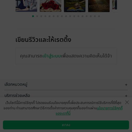
เขียนรีวิวและให้เรตติ้ง
คุณสามารถ
เข้าสู่ระบบ
เพื่อแสดงความคิดเห็นได้จ้า
เลือกหมวดหมู่
+
บริการช่วยเหลือ
+
เว็บไซต์นี้มีการใช้คุกกี้ โปรดยอมรับนโยบายคุกกี้เพื่อประสบการณ์การใช้บริการที่ดีที่สุด
เกี่ยวกับเรา
+
ของท่าน ท่านสามารถศึกษาวิธีการตั้งค่าการควบคุมคุกกี้ของท่านผ่าน
นโยบายการใช้คุกกี้
ของเราที่นี่
กลุ่มธุรกิจในเครือ
+
ตกลง
ดาวน์โหลดแอป
วิธีการใช้งาน
ติดต่อเรา