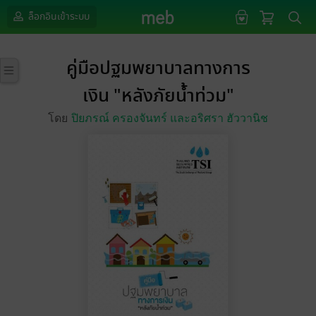
ล็อกอินเข้าระบบ
คู่มือปฐมพยาบาลทางการ
เงิน "หลังภัยน้ำท่วม"
โดย
ปิยภรณ์ ครองจันทร์ และอริศรา ฮัววานิช