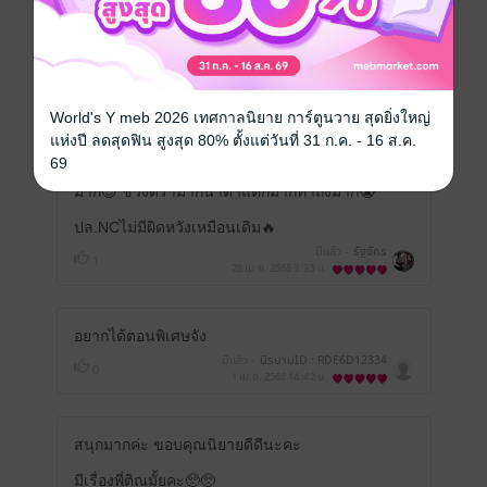
มีแล้ว -
PRIMYONGCHA
1
10 มิ.ย. 2568
9:16 น.
สนุกมากกกก ฟินเหมือนเดิม แต่ตอนแรกๆแอบ
World's Y meb 2026 เทศกาลนิยาย การ์ตูนวาย สุดยิ่งใหญ่
ยืดเยื้อนิดนึง พอกลางเรื่องไป โคตสนุกเลยมัน
แห่งปี ลดสุดฟิน สูงสุด 80% ตั้งแต่วันที่ 31 ก.ค. - 16 ส.ค.
ฟิน ชอบที่นางเอกกับปะป๊าเขาอยู่ด้วยกัน มัน
69
น่ารัก มุ้งมิ้นมากเลย ใจละลายเวอร์ คลั่งรัก
มาก😍 ช่วงดราม่าก็น้ำตาแตกมากทำถึงมาก😭
ปล.NCไม่มีผิดหวังเหมือนเดิม🔥
มีแล้ว -
รัฐจักร
1
28 เม.ย. 2568
3:35 น.
อยากได้ตอนพิเศษจัง
มีแล้ว -
นิรนามID : RDE6D12334
0
1 เม.ย. 2568
14:42 น.
สนุกมากค่ะ ขอบคุณนิยายดีดีนะคะ
มีเรื่องพี่ติณมั้ยคะ🥺🥺