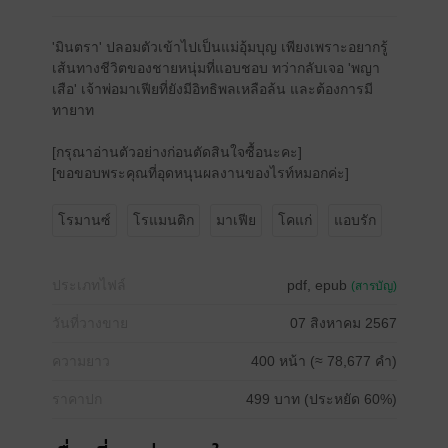
'มินตรา' ปลอมตัวเข้าไปเป็นแม่อุ้มบุญ เพียงเพราะอยากรู้
เส้นทางชีวิตของชายหนุ่มที่แอบชอบ ทว่ากลับเจอ 'พญา
เสือ' เจ้าพ่อมาเฟียที่ยังมีอิทธิพลเหลือล้น และต้องการมี
ทายาท
[กรุณาอ่านตัวอย่างก่อนตัดสินใจซื้อนะคะ]
[ขอขอบพระคุณที่อุดหนุนผลงานของไรท์หมอกค่ะ]
โรมานซ์
โรแมนติก
มาเฟีย
โคแก่
แอบรัก
ประเภทไฟล์
pdf, epub
(สารบัญ)
วันที่วางขาย
07 สิงหาคม 2567
ความยาว
400 หน้า (≈ 78,677 คำ)
ราคาปก
499 บาท (ประหยัด 60%)