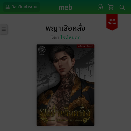
ล็อกอินเข้าระบบ
พญาเสือคลั่ง
โดย
ไรท์หมอก