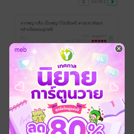
หน้าที่ 1
จากพญาเสือ เป็นพญาโบ้เมียหนี ตามเขาต้อยๆ
กลัวเมียหอบลูกหนี
มีแล้ว -
August17
0
16 พ.ค. 2569
17:1 น.
อยากให้ตอนเยอะกว่านี้จุง 🥰
มีแล้ว -
fv .
0
10 ก.พ. 2569
15:13 น.
จบแบบแฮปปี้ค่ะ ทุกทีไรท์จะชอบหักมุม มันกาว
ใจมาก ชอบค่ะสนุกดี พญาคลั่ง ไม่ต้องดราม่า
nc อรรสเหมือนเดิม เลิฟๆๆๆ
มีแล้ว -
1
24 มิ.ย. 2568
3:39 น.
❤️‍🔥