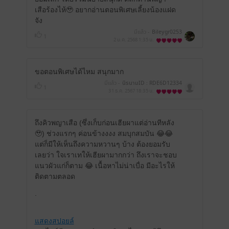
เสือร้องไห้🥹 อยากอ่านตอนพิเศษเลี้ยงน้องแฝด
จัง
มีแล้ว -
Bileygr0253
1
2 ม.ค. 2568
1:35 น.
ขอตอนพิเศษได้ไหม สนุกมาก
มีแล้ว -
นิรนามID : RDE6D12334
1
31 ธ.ค. 2567
18:35 น.
ถึงคิวพญาเสือ (ซึ่งเก็บก่อนเฮียผาแต่อ่านทีหลัง
🥹) ช่วงแรกๆ ค่อนข้างงงง สมบุกสมบัน 😂😂
แต่ก็มีให้เห็นถึงความหวานๆ บ้าง ต้องยอมรับ
เลยว่า ใจเราเทให้เฮียผามากกว่า ถึงเราจะชอบ
แนวผัวแก่ก็ตาม 😂 เนื้อหาไม่น่าเบื่อ มีอะไรให้
ติดตามตลอด
.
แสดงสปอยล์