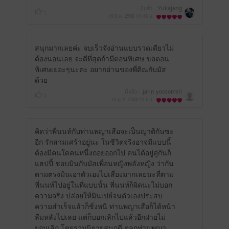
มีแล้ว -
Yukajang
1
16 มี.ค. 2568
14:49 น.
สนุกมากเลยค่ะ จบเร็วจังอ่านแบบรวดเดียวไม่
ต้องนอนเลย จะดีที่สุดถ้ามีตอนพิเศษ ขอตอน
พิเศษเยอะๆนะคะ อยากอ่านของพี่ติณกับมัส
ด้วย
มีแล้ว -
jarin yoosomsri
1
13 ม.ค. 2568
19:6 น.
คิดว่าพี่นนท์กับท่านพญาเสือจะเป็นญาติกันซะ
อีก รักสามเศร้าอยู่นะ ในชีวิตจริงอาจมีแบบนี้
ต้องมีคนใดคนหนึ่งถอยออกไป คนได้อยู่คู่กันก็
แฮปปี้ ชอบมินกับมัสเพื่อนหญิงพลังหญิง ว่ากัน
ตามตรงมินเอาตัวเองไปเสี่ยงมากเลยนะที่ตาม
พี่นนท์ไปอยู่ในที่แบบนั้น พี่นนท์ก็ผิดนะไม่บอก
ความจริง ปล่อยให้มินเปย์จนตัวเองประสบ
ความสำเร็จแล้วก็ชิ่งหนี ท่านพญาเสือก็ได้หน้า
ลืมหลังไปเลย แต่ก็บอกเลิกไปแล้วอีกฝ่ายไม่
ยอมเลิก โดยรวมนิยายสนุกดี ตลกท่านพญา