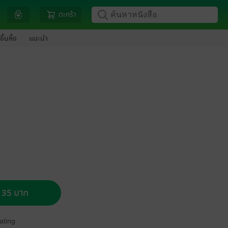
ตะกร้า
ขึ้นหิ้ง
แนะนำ
อ 35 บาท
ating