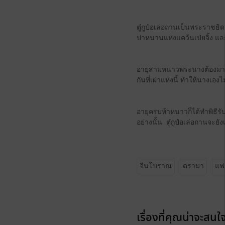
ตู๋กูป๋อเล่อถานเป็นพระราชธิ
ปาหนานแห่งแคว้นเป่ยจิ้ง และ
อายุสามหนาวพระนางต้องมาอยู
กันที่เผ่าแห่งนี้ ทำให้นางเองไ
อายุครบห้าหนาวก็ได้ทำพิธี
อย่างนั้น ตู๋กูป๋อเล่อถานจะยั
จีนโบราณ
ดรามา
แฟ
เรื่องที่คุณน่าจะสนใ