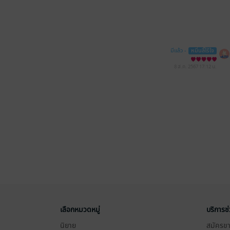
มีแล้ว -
หมื่นลี้ไร้ใจ
8 ส.ค. 2567
17:12 น.
เลือกหมวดหมู่
บริการช
นิยาย
สมัครขาย