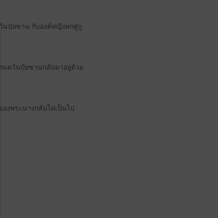
้นป๋อซาน กับองค์หญิงหกตู๋กู
กแคว้นป๋อซานกลับมาอยู่ด้วย
มของพระนางกลับไม่เป็นไป