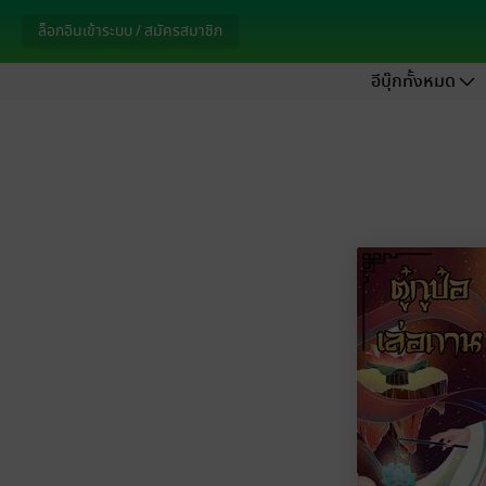
ล็อกอินเข้าระบบ / สมัครสมาชิก
อีบุ๊กทั้งหมด