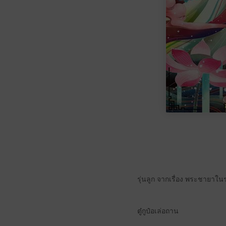
รุ่นลูก จากเรื่อง พระชายาในร
ตู๋กูป๋อเล่อถาน