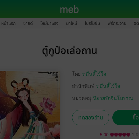
หน้าแรก
ขายดี
ใหม่มาแรง
มาใหม่
โปรโมชัน
ฟรีกระจาย
ฮิต
ตู๋กูป๋อเล่อถาน
โดย
หมื่นลี้ไร้ใจ
สำนักพิมพ์
หมื่นลี้ไร้ใจ
หมวดหมู่
นิยายรักจีนโบราณ
ทดลองอ่าน
ซื้
5.00
1 R