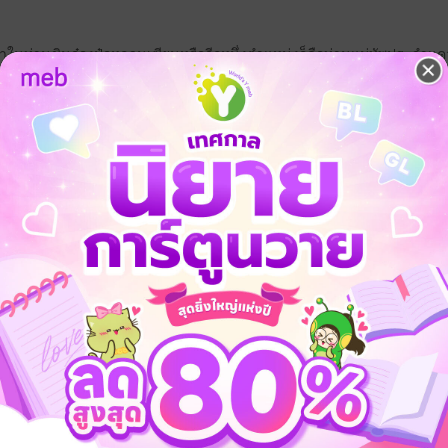
ดาในท่านชินอ๋องป๋อหลวนเซียนหรืออีกหนึ่งตำแหน่งก็คือท่านแม่ทัพประจำแคว
ยังเป็นหลานสาวของฮองเฮาตู๋กูม่านถัวอีกหนึ่ง
่ในความดูแลของท่านผู้เฒ่าประจำเผ่าตู๋กู โดยที่มีครอบครัวเดินทางมาจา
ม่ได้มีความรู้สึกที่โดดเดี่ยวมากนัก
รับตำแหน่งของ ท่านเทพธิดาดวงตาสวรรค์รุ่นต่อไปในทันที แต่ว่าชะตากรร
งเป็นผู้สืบทอดในตำแหน่งนี้จริงหรือไม่ อนาคตเท่านั้นคือคำตอบที่แท้จริง
นตาซี
ย้อนยุค/พีเรียด
แอบรัก
จ