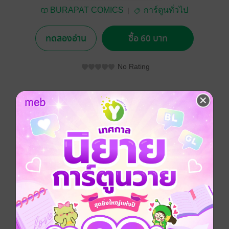
BURAPAT COMICS
การ์ตูนทั่วไป
ทดลองอ่าน
ซื้อ 60 บาท
No Rating
อยากได้
ซื้อเป็นของขวัญ
ติดตาม
แชร์
ซีรีส์
ดาบพิฆาตเทวะ
ประเภทไฟล์
pdf
วันที่วางขาย
08 สิงหาคม 2567
ความยาว
165 หน้า