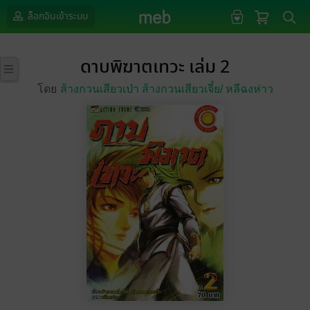
ล็อกอินเข้าระบบ
ดาบพิฆาตเทวะ เล่ม 2
โดย
ส้างกวนเสียวเป่า ส้างกวนเสียวเจี๋ย/
หลีฉงห่าว