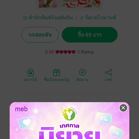
สำนักพิมพ์ร้อยฝันปัน
นิยายโรมานซ์
รัก
ทดลองฟัง
ซื้อ 69 บาท
5.00
2 Rating
อยากได้
ซื้อเป็นของขวัญ
ติดตาม
แชร์
ถึงจากกันนานแค่ไหน แต่ความรักในหัวใจของเขาไม่เคย
เลือน
สิบทิศ บุรุษหนุ่มผู้ใช้ชีวิตอยู่ชายแดน
เขาพบเรื่องราวมากมาย แต่สิ่งที่ไม่เคยลืมเลือนไปจาก