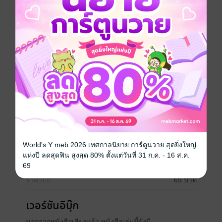
หัวใจ
คือเด็กผู้หญิงคนหนึ่งที่เขาหวังว่าสักวัน
พรหมลิขิต จะขีดเส้นชีวิตของเขาให้บรรจบกับเธออีกครั้ง
โรมานซ์
นักพากย์
อักษรามณี
ประเภทไฟล์
Audio
(สารบัญ)
วันที่วางขาย
14 สิงหาคม 2567
World's Y meb 2026 เทศกาลนิยาย การ์ตูนวาย สุดยิ่งใหญ่
แห่งปี ลดสุดฟิน สูงสุด 80% ตั้งแต่วันที่ 31 ก.ค. - 16 ส.ค.
ความยาว
1 ชั่วโมง 24นาที
69
ราคาปก
69 บาท
เวอร์ชันอีบุ๊ก
นอกจากหนังสือเสียงแล้ว หนังสือเล่มนี้ยังมี