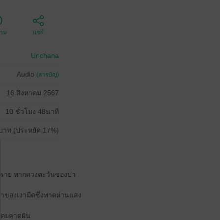
ตาม
แชร์
Unchana
Audio
(สารบัญ)
16 สิงหาคม 2567
10 ชั่วโมง 48นาที
บาท (ประหยัด 17%)
มพราย หากดวงตะวันของปา
่มาของเงามืดซึ่งพาดผ่านแสง
ิเคยคาดฝัน