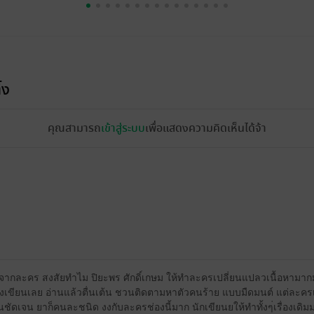
้ง
คุณสามารถ
เข้าสู่ระบบ
เพื่อแสดงความคิดเห็นได้จ้า
ูจากละคร สงสัยทำไม ปิยะพร ศักดิ์เกษม ให้ทำละครเปลี่ยนแปลวเนื้อหามา
องเขียนเลย อ่านแล้วตื่นเต้น ชวนติดตามหาตัวคนร้าย แบบมืดมนต์ แต่ละครเ
ัดเจน ยาก็คนละชนิด งงกับละครช่องนี้มาก นักเขียนยให้ทำทั้งๆ่เรื่องเดิม