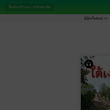
ล็อกอินเข้าระบบ / สมัครสมาชิก
อีบุ๊กทั้งหมด