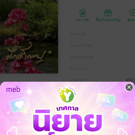
อยากได้
ซื้อเป็นของขวัญ
ติด
นักพากย์
ประเภทไฟล์
วันที่วางขาย
ความยาว
ราคาปก
450 
ฟ้าด้วยการค่อยเคลื่อนคล้อยราโรย สาดแสงสุดท้ายจับขอบฟ้างดงามเลื่อ
นนั้น แต่กลับไร้ซึ่งรัศมีกระจ่างปากป้ายด้วยเงามืดดำ...ตลอดกาล
ามรักของลูกสาวคนเดียวที่มีต่อพ่อที่ทำให้เธอตัดสินเดินทางติดตามเสาะหาที
ะวันที่เฝ้าค้นหา ก็กลับเป็นสิ่งคลี่คลายอีกหลายปมปัญหาซึ่งเธอหรือใครก็ม