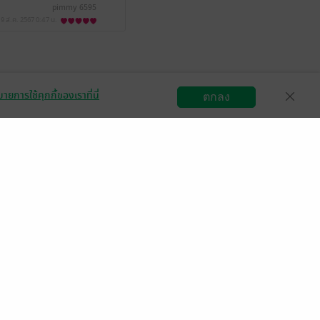
pimmy 6595
19 ส.ค. 2567
0:47 น.
ายการใช้คุกกี้ของเราที่นี่
ตกลง
สมัครขายอีบุ๊ก
วิธีการใช้งาน
ติดต่อเรา
กลุ่มธุรกิจในเครือ
Central
OfficeMate
B2S
Power Buy
Supersports