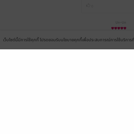
0
Un~Un
18 ส.ค. 2567
7:29 น.
เว็บไซต์นี้มีการใช้คุกกี้ โปรดยอมรับนโยบายคุกกี้เพื่อประสบการณ์การใช้บริการ
Language
ดาวน์โหลดแอป
เลือกหมวดหมู่
บริการช
นิยาย
สมัครขาย
การ์ตูน
สมัครอ่
นิตยสาร
วิธีการใ
ทั่วไป
meb co
หนังสือเสียง
Stamp ค