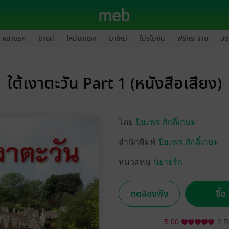
หน้าแรก
ขายดี
ใหม่มาแรง
มาใหม่
โปรโมชัน
ฟรีกระจาย
ฮิต
ใต้เงาตะวัน Part 1 (หนังสือเสียง)
โดย
ปิยะพร ศักดิ์เกษม
สำนักพิมพ์
ปิยะพร ศักดิ์เกษม
หมวดหมู่
นิยายรัก
ทดลองฟัง
ซื้
5.00
2 R