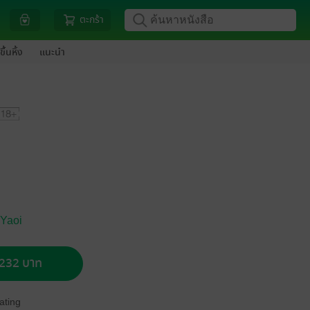
ตะกร้า
ขึ้นหิ้ง
แนะนำ
 Yaoi
อ 232 บาท
ating