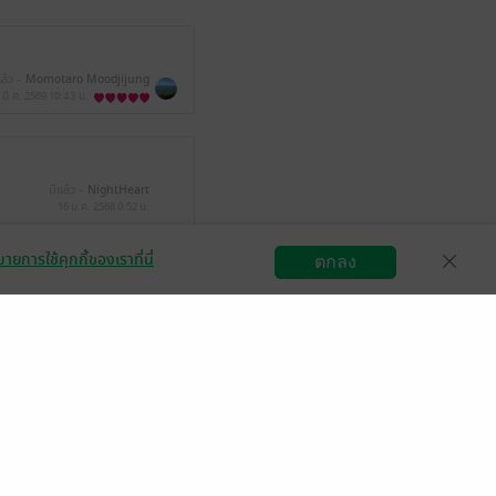
ล้ว -
Momotaro Moodjijung
 มี.ค. 2569
10:43 น.
มีแล้ว -
NightHeart
16 ม.ค. 2568
0:52 น.
ายการใช้คุกกี้ของเราที่นี่
ตกลง
สมัครขายอีบุ๊ก
วิธีการใช้งาน
ติดต่อเรา
มีแล้ว -
Jeab Zaap
29 ส.ค. 2567
8:27 น.
Jeab Zaap