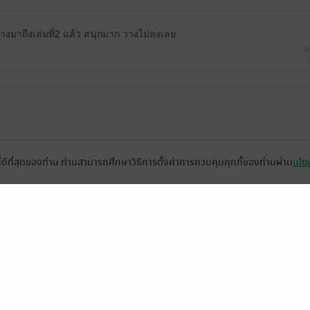
นทางมาถึงเล่มที่2 แล้ว สนุกมาก วางไม่ลงเลย
มีแ
2
ดู 1 ความเห็นย่อย
ที่ดีที่สุดของท่าน ท่านสามารถศึกษาวิธีการตั้งค่าการควบคุมคุกกี้ของท่านผ่าน
นโยบ
ดู 1 ความเห็นย่อย