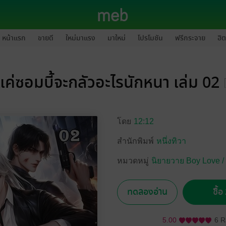
หน้าแรก
ขายดี
ใหม่มาแรง
มาใหม่
โปรโมชัน
ฟรีกระจาย
ฮิต
แค่ซอมบี้จะกลัวอะไรนักหนา เล่ม 02
โดย
12:12
สำนักพิมพ์
หนึ่งทิวา
หมวดหมู่
นิยายวาย Boy Love /
ทดลองอ่าน
ซื้
5.00
6 R