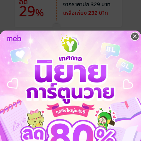
ลด
จากราคาปก 329 บาท
29
%
เหลือเพียง 232 บาท
จ็บแค่ไหนก็ยังนิ่งได้
ูรู้จักพวกมึง เป็นไปได้ถ้ามีโอกาสเจอกันข้างนอกไม่ต้องทัก ยิ่งทำเป็นไม่รู้จักกันไ
นั้นไม่นานยังต้องมายุ่งเกี่ยวกับเชื้อไวรัสที่สร้างซอมบี้ สร้างมนุษย์ให้มีพ
ว่าโลกที่มีซอมบี้มันไม่ได้น่ากลัวเท่ามนุษย์และสัตว์กลายพันธุ์เลยจริงๆ
งต่อสู้กับฐานอื่นที่ตั้งตนเป็นปัญหา ไหนจะสัตว์กลายพันธุ์อย่างเช่นอีกาและหนูท
ย
ที่เด็กดีและรี้ดอะไรท์ได้นะคะ ไรท์อัพวันเว้นวันเด้อ
ี
18+
ซอมบี้
วันสิ้นโลก