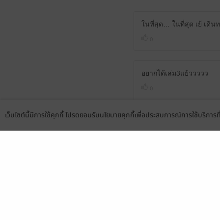
ในที่สุด… ในที่สุด เย้ เดิ
0
อยากได้เล่ม3แย้ววววว
0
เว็บไซต์นี้มีการใช้คุกกี้ โปรดยอมรับนโยบายคุกกี้เพื่อประสบการณ์การใช้บริการ
Language
ดาวน์โหลดแอป
เล่ม 3 ต้องมาแล้วค่ะ
0
มาแล้ว 😋