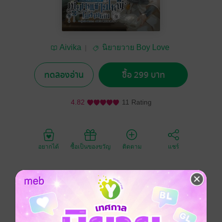
Aivika
นิยายวาย Boy Love
/ Yaoi
ทดลองอ่าน
ซื้อ 299 บาท
4.82
11 Rating
อยากได้
ซื้อเป็นของขวัญ
ติดตาม
แชร์
ชีวิตที่หวังว่าจะสงบกลับไม่เป็นอย่างที่คิด ใครจะไปรู้ว่าคู่
แค้นเก่าจะไม่ยอมรามือ พวกเขายังต้องเผชิญกับความแค้น
ที่ฝังลึกจากครอบครัวเดิม ไม่ว่าจะเป็นฝั่งของตระกูลฉาง
หรือทางฝั่งของตระกูลเหล่ย จะไม่ปล่อยให้คนอื่นมีชีวิตดีๆ