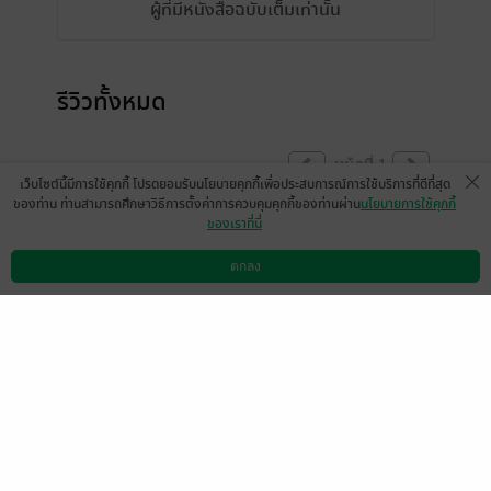
ผู้ที่มีหนังสือฉบับเต็มเท่านั้น
รีวิวทั้งหมด
หน้าที่ 1
เว็บไซต์นี้มีการใช้คุกกี้ โปรดยอมรับนโยบายคุกกี้เพื่อประสบการณ์การใช้บริการที่ดีที่สุด
ของท่าน ท่านสามารถศึกษาวิธีการตั้งค่าการควบคุมคุกกี้ของท่านผ่าน
นโยบายการใช้คุกกี้
ของเราที่นี่
รอเล่ม 3 ค่ะ ❤️❤️❤️❤️
มีแล้ว -
ตกลง
MjAxOS0wOS0yOCAwMj
ดาวน์โหลดแอป
วิธีการใช้งาน
ติดต่อเรา
0
oxOTowMQ==
26 ก.ย. 2567
16:27 น.
ดู 5 ความเห็นย่อย
เล่ม3 มาเมื่อไรค่ะ
มีแล้ว -
wandiCanphun
0
18 ก.ย. 2567
22:44 น.
ดู 1 ความเห็นย่อย