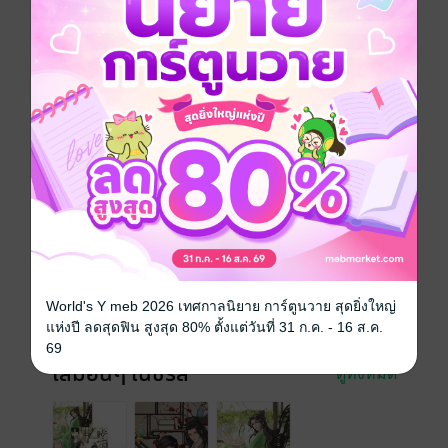
เลยรึไง
"เป็นต้องเห็นคน ตายต้องเห็นศพ อย่ากลับมาถ้าไม่แน่ชัด
ว่ามันตาย"
Boy love / Yaoi
จีนโบราณ
ทะลุมิติ
เกิดใหม่
ซีรีส์
เกิดใหม่ทั้งทีเป็นเมียคุณชายใหญ่ไม่ง่ายเลย
ประเภทไฟล์
pdf, epub
(สารบัญ)
วันที่วางขาย
30 สิงหาคม 2567
ความยาว
393 หน้า (≈ 93,323 คำ)
World's Y meb 2026 เทศกาลนิยาย การ์ตูนวาย สุดยิ่งใหญ่
ราคาปก
379 บาท (ประหยัด 21%)
แห่งปี ลดสุดฟิน สูงสุด 80% ตั้งแต่วันที่ 31 ก.ค. - 16 ส.ค.
69
เล่มอื่นๆ ในซีรีส์
ดูทั้งหมด