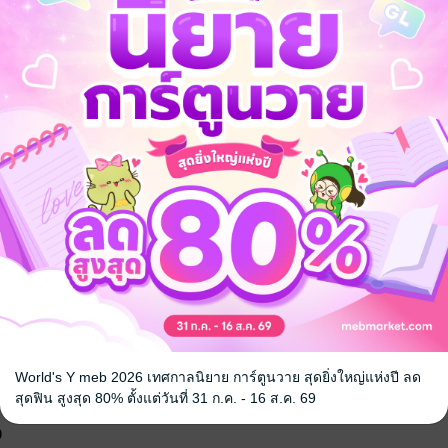
างอย่างก็ดันทำให้ความสัมพันธ์ของเราแย่ลง
ยเป็นคนแปลกหน้าไปในที่สุดแต่พอหยุดความสัมพันธ์เขากลับไม่ยอมปล่อ
กันแน่ถึงได้ทำยึกๆยักๆแบบนี้
ke sad ก็เลือกเอาสักอย่างเถอะค่ะ!
เศษที่มีในเฉพาะ E-book 3 ตอนค่ะ
น้าเว็บจะได้ราคาถูกกว่านะคะ
าวิทยาลัย
World's Y meb 2026 เทศกาลนิยาย การ์ตูนวาย สุดยิ่งใหญ่แห่งปี ลด
สุดฟิน สูงสุด 80% ตั้งแต่วันที่ 31 ก.ค. - 16 ส.ค. 69
จ