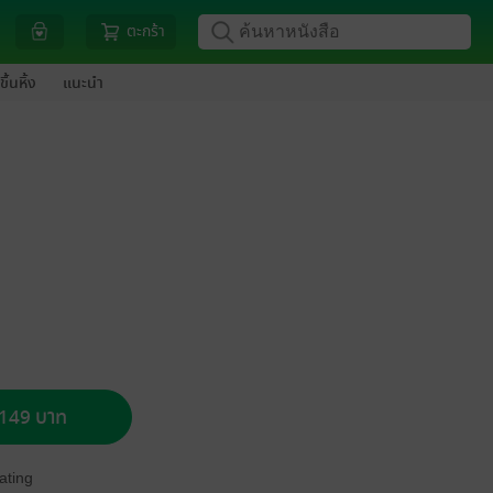
ตะกร้า
ขึ้นหิ้ง
แนะนำ
อ 149 บาท
ating