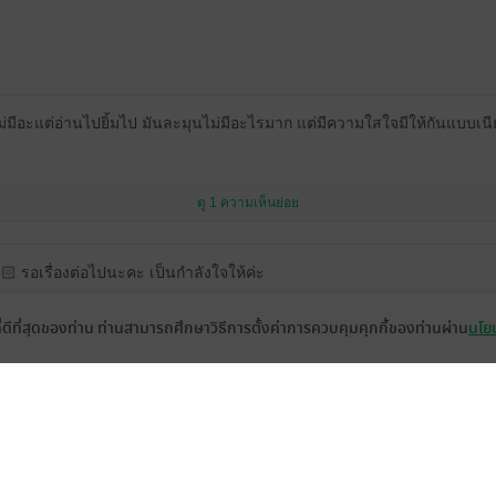
ม่มีอะแต่อ่านไปยิ้มไป มันละมุนไม่มีอะไรมาก แต่มีความใสใจมีให้กันแบบเน
ดู 1 ความเห็นย่อย
🏻 รอเรื่องต่อไปนะคะ เป็นกำลังใจให้ค่ะ
ที่ดีที่สุดของท่าน ท่านสามารถศึกษาวิธีการตั้งค่าการควบคุมคุกกี้ของท่านผ่าน
นโยบ
ดู 1 ความเห็นย่อย