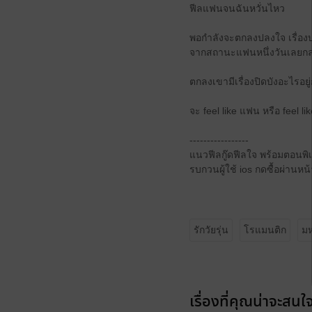
ฟีลแฟนจนฉันหวั่นไหว
พอกำลังจะตกลงปลงใจ เรื่องบ
จากสถานะแฟนหนึ่งวันเลยกลา
ตกลงเขามีเรื่องปิดบังอะไรอยู่
จะ feel like แฟน หรือ feel li
-----------------
แนวฟีลกู๊ดฟีลใจ พร้อมตอนพิ
รบกวนผู้ใช้ ios กดซื้อผ่านห
รักวัยรุ่น
โรแมนติก
มห
เรื่องที่คุณน่าจะสนใ