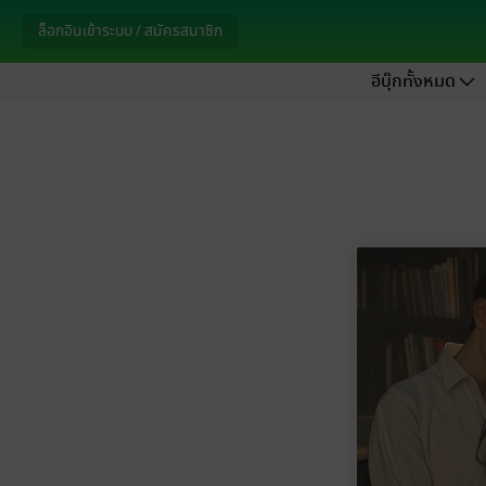
ล็อกอินเข้าระบบ / สมัครสมาชิก
อีบุ๊กทั้งหมด