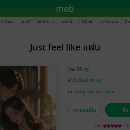
หน้าแรก
ขายดี
ใหม่มาแรง
มาใหม่
โปรโมชัน
ฟรีกระจาย
ฮิต
Just feel like แฟน
โดย
Blissy
สำนักพิมพ์
Blissy
หมวดหมู่
นิยายรักวัยรุ่น
ทดลองอ่าน
ซื้
5.00
3 R