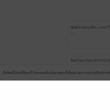
😄😄อ่านสนุกดีค่ะ แรกๆ ไ
0
ดีต่อใจมากๆค่ะ🫶🏻🫶🏻🫶
1
เว็บไซต์นี้มีการใช้คุกกี้ โปรดยอมรับนโยบายคุกกี้เพื่อประสบการณ์การใช้บริการ
Language
ดาวน์โหลดแอป
มีแล้ว -
Mail ·͜·♡
15 ต.ค. 2567
9:26 น.