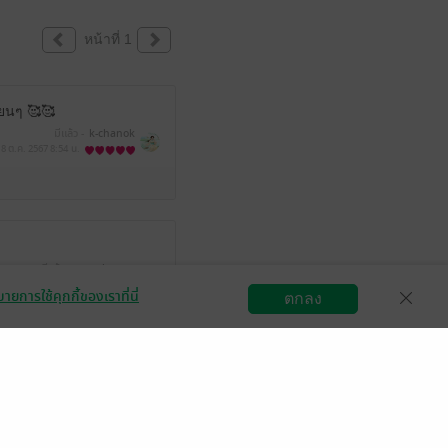
หน้าที่ 1
ียนๆ 🥰🥰
มีแล้ว -
k-chanok
8 ต.ค. 2567
8:54 น.
มีแล้ว -
nongkxmqz
3 ก.ย. 2567
22:17 น.
ายการใช้คุกกี้ของเราที่นี่
ตกลง
สมัครขายอีบุ๊ก
วิธีการใช้งาน
ติดต่อเรา