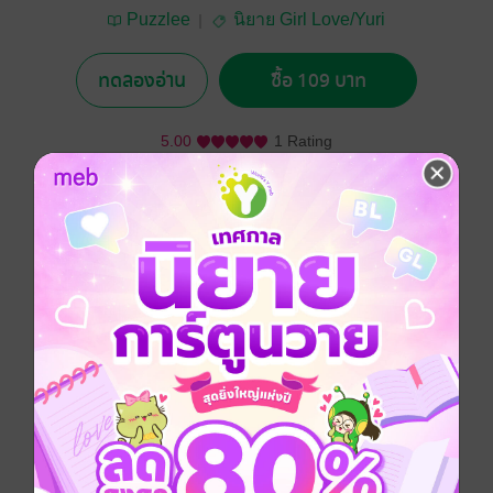
Puzzlee
นิยาย Girl Love/Yuri
ทดลองอ่าน
ซื้อ 109 บาท
5.00
1 Rating
อยากได้
ซื้อเป็นของขวัญ
ติดตาม
แชร์
ในคืนวันหนึ่ง..
ฉันได้พบกับร้าน Midnight คาเฟลึกลับที่บังเอิญเจอเข้าใน
วันฝนตก และทำให้ฉันได้พบกับคุณไมล์ คนที่ช่วยชีวิตฉัน
เอาไว้ให้หลุดพ้นจากความเศร้า ก่อนที่จะตื่นขึ้นมาอีกครั้ง
ในโลกแห่งความเป็นจริงที่แสนเศร้าหมองใบนี้
Girl love / Yuri
โรแมนติก