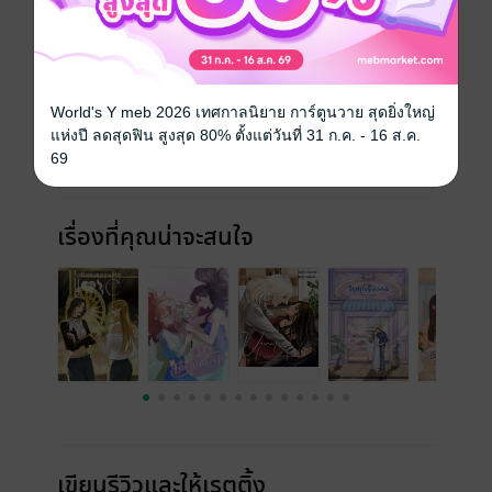
ประเภทไฟล์
pdf, epub
(สารบัญ)
วันที่วางขาย
03 กันยายน 2567
World's Y meb 2026 เทศกาลนิยาย การ์ตูนวาย สุดยิ่งใหญ่
ความยาว
105 หน้า (≈ 25,385 คำ)
แห่งปี ลดสุดฟิน สูงสุด 80% ตั้งแต่วันที่ 31 ก.ค. - 16 ส.ค.
69
ราคาปก
169 บาท (ประหยัด 35%)
เรื่องที่คุณน่าจะสนใจ
เขียนรีวิวและให้เรตติ้ง