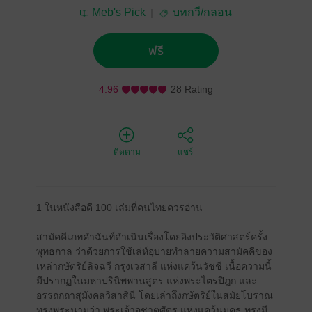
Meb's Pick
บทกวี/กลอน
ฟรี
4.96
28 Rating
ติดตาม
แชร์
1 ในหนังสือดี 100 เล่มที่คนไทยควรอ่าน
สามัคคีเภทคำฉันท์ดำเนินเรื่องโดยอิงประวัติศาสตร์ครั้ง
พุทธกาล ว่าด้วยการใช้เล่ห์อุบายทำลายความสามัคคีของ
เหล่ากษัตริย์ลิจฉวี กรุงเวสาลี แห่งแคว้นวัชชี เนื้อความนี้
มีปรากฏในมหาปรินิพพานสูตร แห่งพระไตรปิฎก และ
อรรถกถาสุมังคลวิสาสินี โดยเล่าถึงกษัตริย์ในสมัยโบราณ
ทรงพระนามว่า พระเจ้าอชาตศัตรู แห่งแคว้นมคธ ทรงมี