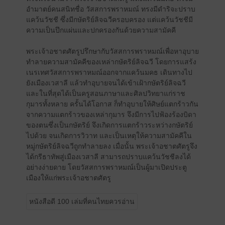
อำมาตย์คนสนิทชื่อ วัสสการพราหมณ์ ทรงมีดำริจะปราบ
แคว้นวัชชี ซึ่งมีกษัตริย์ลิจฉวีครอบครอง แต่แคว้นวัชชีมี
ความเป็นปึกแผ่นและปกครองกันด้วยความสามัคคี
พระเจ้าอชาตศัตรูปรึกษากับวัสสการพราหมณ์เพื่อหาอุบาย
ทำลายความสามัคคีของเหล่ากษัตริย์ลิจฉวี โดยการแสร้ง
เนรเทศวัสสการพราหมณ์ออกจากแคว้นมคธ เดินทางไป
ยังเมืองเวสาลี แล้วทำอุบายจนได้เข้าเฝ้ากษัตริย์ลิจฉวี
และในที่สุดได้เป็นครูสอนภาษาและศิลปวิทยาแก่ราช
กุมารทั้งหลาย ครั้นได้โอกาส ก็ทำอุบายให้ศิษย์แตกร้าวกัน
จากความแตกร้าวของเหล่ากุมาร จึงมีการไปฟ้องร้องบิดา
ของตนซึ่งเป็นกษัตริย์ จึงเกิดการแตกร้าวระหว่างกษัตริย์
ไปด้วย จนเกิดการวิวาท และเป็นเหตุให้ความสามัคคีใน
หมู่กษัตริย์ลิจฉวีถูกทำลายลง เมื่อนั้น พระเจ้าอชาตศัตรูจึง
ได้กรีธาทัพสู่เมืองเวสาลี สามารถปราบแคว้นวัชชีลงได้
อย่างง่ายดาย โดยวัสสการพราหมณ์เป็นผู้มาเปิดประตู
เมืองให้แก่พระเจ้าอชาตศัตรู
หนังสือดี 100 เล่มที่คนไทยควรอ่าน