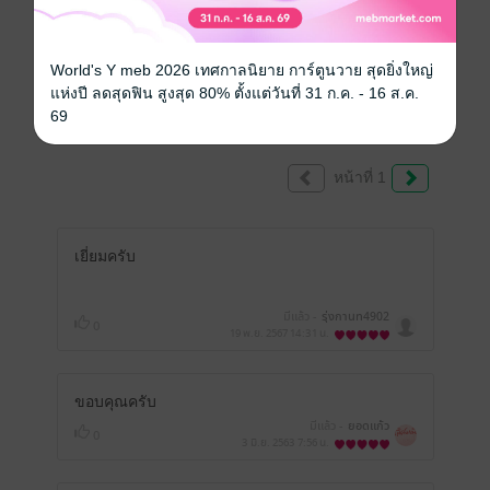
คุณสามารถ
เข้าสู่ระบบ
เพื่อแสดงความคิดเห็นได้จ้า
World's Y meb 2026 เทศกาลนิยาย การ์ตูนวาย สุดยิ่งใหญ่
แห่งปี ลดสุดฟิน สูงสุด 80% ตั้งแต่วันที่ 31 ก.ค. - 16 ส.ค.
รีวิวทั้งหมด
69
หน้าที่ 1
เยี่ยมครับ
มีแล้ว -
รุ่งกานท4902
0
19 พ.ย. 2567
14:31 น.
ขอบคุณ​ครับ​
มีแล้ว -
ยอดแก้ว
0
3 มิ.ย. 2563
7:56 น.