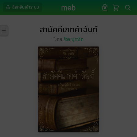
ล็อกอินเข้าระบบ
สามัคคีเภทคำฉันท์
โดย
ชิต บุรทัต