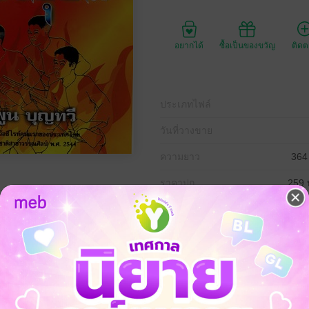
อยากได้
ซื้อเป็นของขวัญ
ติด
ประเภทไฟล์
วันที่วางขาย
ความยาว
364
ราคาปก
259 
ิศาสตร์จากเหตุการณ์จริง ของคำพูน บุญทวี นักเขียนรางวัลซีไรซ์คนแร
ถูกกองกำลังทางการจับเป็นเชลย
้วิเศษ อวดคุณวิเศษมากมายจนยิ่งใหญ่