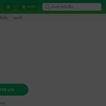
ตะกร้า
ขึ้นหิ้ง
แนะนำ
อ 199 บาท
ing