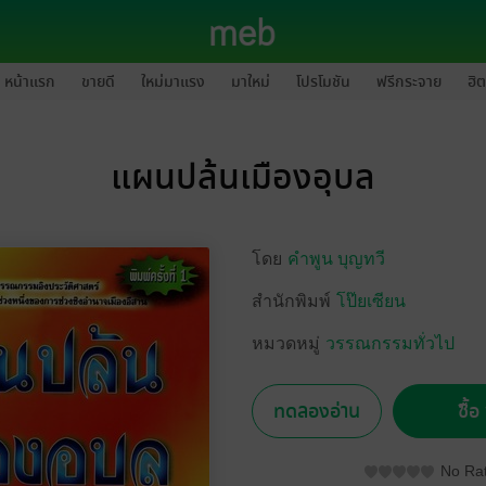
หน้าแรก
ขายดี
ใหม่มาแรง
มาใหม่
โปรโมชัน
ฟรีกระจาย
ฮิต
แผนปล้นเมืองอุบล
โดย
คำพูน บุญทวี
สำนักพิมพ์
โป๊ยเซียน
หมวดหมู่
วรรณกรรมทั่วไป
ทดลองอ่าน
ซื้
No Rat