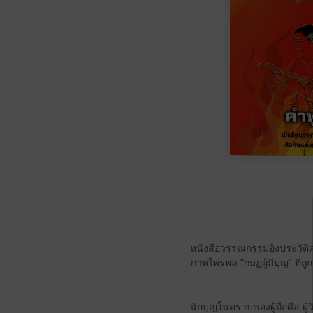
หนังสือวรรณกรรมอิงประวัต
ภาพไพร่พล "กบฏผู้มีบุญ" ที่
นักบุญในคราบของผู้ถือศีล ผู