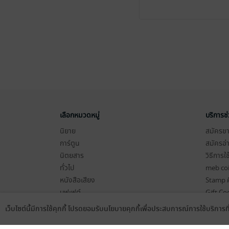
เลือกหมวดหมู่
บริการช
นิยาย
สมัครขาย
การ์ตูน
สมัครอ่
นิตยสาร
วิธีการใ
ทั่วไป
meb co
หนังสือเสียง
Stamp ค
บุฟเฟต์
Gift Co
เงื่อนไข
เว็บไซต์นี้มีการใช้คุกกี้ โปรดยอมรับนโยบายคุกกี้เพื่อประสบการณ์การใช้บริการ
Language
ดาวน์โหลดแอป
นโยบายค