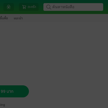
ตะกร้า
ขึ้นหิ้ง
แนะนำ
อ 99 บาท
ing