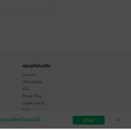
กลุ่มธุรกิจในเครือ
Central
OfficeMate
B2S
Power Buy
Supersports
Tops
Hytexts
ายการใช้คุกกี้ของเราที่นี่
ตกลง
สมัครขายอีบุ๊ก
วิธีการใช้งาน
ติดต่อเรา