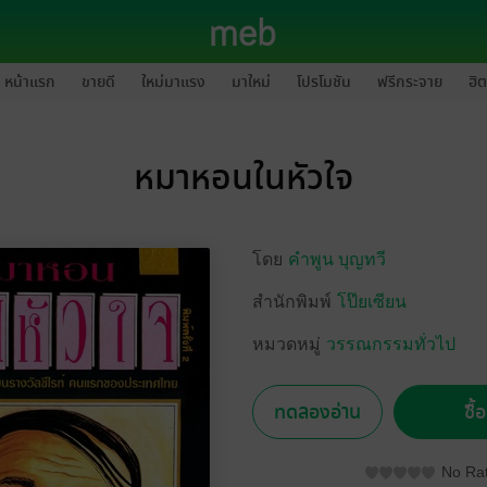
หน้าแรก
ขายดี
ใหม่มาแรง
มาใหม่
โปรโมชัน
ฟรีกระจาย
ฮิต
หมาหอนในหัวใจ
โดย
คำพูน บุญทวี
สำนักพิมพ์
โป๊ยเซียน
หมวดหมู่
วรรณกรรมทั่วไป
ทดลองอ่าน
ซื้
No Rat