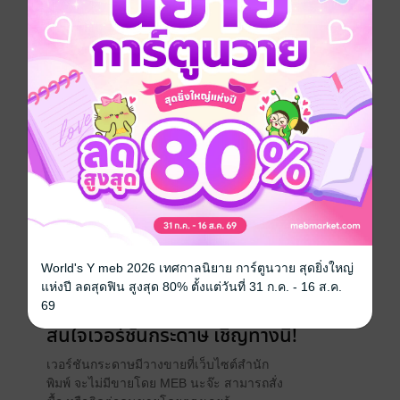
อักษร ดังนั้น อ่าน Law Note จะช่วยประมวลผลข้อมูลได้
ง่ายและรวดเร็วมากขึ้น
ช่วยทบทวนความเข้าใจ และสโคปเนื้อหา ให้คุณพร้อม
สอบ
กฎหมาย
เตรียมสอบ / ข้อสอบ
นิติศาสตร์
ประเภทไฟล์
pdf
วันที่วางขาย
07 กันยายน 2567
ความยาว
168 หน้า
World's Y meb 2026 เทศกาลนิยาย การ์ตูนวาย สุดยิ่งใหญ่
แห่งปี ลดสุดฟิน สูงสุด 80% ตั้งแต่วันที่ 31 ก.ค. - 16 ส.ค.
ราคาปก
169 บาท
69
สนใจเวอร์ชันกระดาษ เชิญทางนี้!
เวอร์ชันกระดาษมีวางขายที่เว็บไซต์สำนัก
พิมพ์ จะไม่มีขายโดย MEB นะจ๊ะ สามารถสั่ง