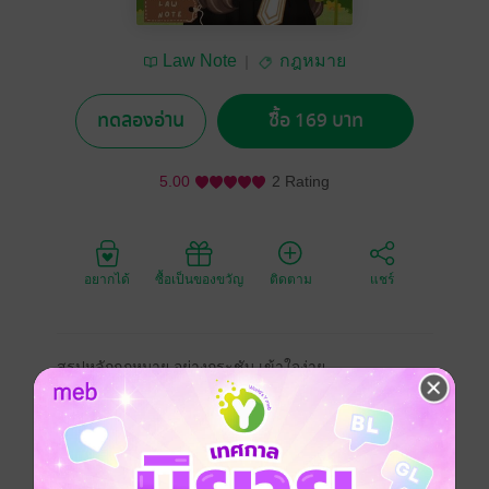
Law Note
กฎหมาย
ทดลองอ่าน
ซื้อ 169 บาท
5.00
2 Rating
อยากได้
ซื้อเป็นของขวัญ
ติดตาม
แชร์
สรุปหลักกฎหมาย อย่างกระชับ เข้าใจง่าย
สไตล์ Mind Map + รูปภาพประกอบ
ประเด็นจากฎีกาที่น่าสนใจ
ตัวอย่างข้อสอบเก่า + แนวคำตอบ
เนื่องจากสมองคนเราเข้าใจและจดจำเป็นภาพได้ดีกว่าตัว