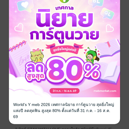
::คำเตือน::
นิยายเรื่องนี้เกิดขึ้นเพียงจินตนาการของผู้เขียน
อาจจะมีคำหยาบ ความรุนแรงในครอบครัว บรรยายฉาก
เรท เลือด
หากไม่ชอบสามารถกด X ออกได้เลยค่ะ
Set Bigbike boy
มาทำความรู้จักกับหนุ่ม ๆ ในกลุ่มบิ๊กไบค์สุดหล่อประจำ
คณะวิศวะของมหาวิทยาลัย JH
ประกอบไปด้วย 4 หนุ่ม
World's Y meb 2026 เทศกาลนิยาย การ์ตูนวาย สุดยิ่งใหญ่
แห่งปี ลดสุดฟิน สูงสุด 80% ตั้งแต่วันที่ 31 ก.ค. - 16 ส.ค.
1.เจมส์ STAY WITH ME มีเพียงแค่ฉัน #เจมส์มึงมันแน่
69
(E-Book)