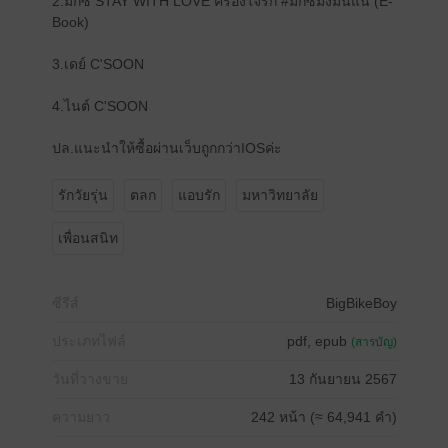
2.มิกซ์ STAY WITH LOVE ครองใจรัก #มิกซ์มึงมันแน่ (E-
Book)
3.เดย์ C'SOON
4.ไนต์ C'SOON
ปล.แนะนำให้ซื้อผ่านเว็บถูกกว่าIOSค่ะ
รักวัยรุ่น
ตลก
แอบรัก
มหาวิทยาลัย
เพื่อนสนิท
ซีรีส์
BigBikeBoy
ประเภทไฟล์
pdf, epub
(สารบัญ)
วันที่วางขาย
13 กันยายน 2567
ความยาว
242 หน้า (≈ 64,941 คำ)