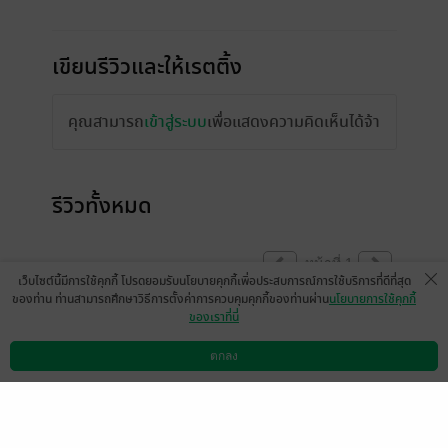
เขียนรีวิวและให้เรตติ้ง
คุณสามารถ
เข้าสู่ระบบ
เพื่อแสดงความคิดเห็นได้จ้า
รีวิวทั้งหมด
หน้าที่ 1
เว็บไซต์นี้มีการใช้คุกกี้ โปรดยอมรับนโยบายคุกกี้เพื่อประสบการณ์การใช้บริการที่ดีที่สุด
ของท่าน ท่านสามารถศึกษาวิธีการตั้งค่าการควบคุมคุกกี้ของท่านผ่าน
นโยบายการใช้คุกกี้
ของเราที่นี่
น่ารัก มุมิมุมิ 😊😊
ตกลง
มีแล้ว -
k-chanok
ดาวน์โหลดแอป
วิธีการใช้งาน
ติดต่อเรา
0
1 พ.ย. 2567
0:36 น.
ชอบมากค่ะ สนุกมาก เลิฟๆเลย