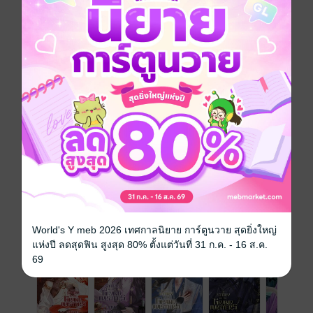
เขาต้องวนเวียนอยู่ในความฝันของตัวเองไปจนถึงเมื่อไหร่
Boy love / Yaoi
จีนโบราณ
ซีรีส์
Story of the Grand Masters
ประเภทไฟล์
pdf, epub
(สารบัญ)
วันที่วางขาย
13 กันยายน 2567
ความยาว
383 หน้า (≈ 139,278 คำ)
ราคาปก
279 บาท (ประหยัด 29%)
เล่มอื่นๆ ในซีรีส์
World's Y meb 2026 เทศกาลนิยาย การ์ตูนวาย สุดยิ่งใหญ่
ดูทั้งหมด
แห่งปี ลดสุดฟิน สูงสุด 80% ตั้งแต่วันที่ 31 ก.ค. - 16 ส.ค.
69