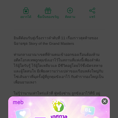
อยากได้
ซื้อเป็นของขวัญ
ติดตาม
แชร์
ยินดีต้อนรับสู่เรื่องราวลำดับที่ 11 เรื่องราวสุดท้ายของ
นิยายชุด Story of the Grand Masters
ท่ามกลางอาณาเขตที่ห้ามคนเข้าออกของเรือนต้องห้าม
อดีตโอรสเทพถูกคุมขังเอาไว้ในสถานที่แห่งนี้เพียงลำพัง
ไร้ผู้ใดรับรู้ ไร้ผู้ใดเหลียวแล มีชีวิตอยู่โดยไร้ซึ่งมิตรสหาย
และผู้ใดสนใจ มีเพียงความว่างเปล่าของเรือนหลังใหญ่กับ
โซ่เส้นยาวที่ฉุดรั้งผู้ที่ถูกคุมขังเอาไว้ กับตำรากองใหญ่เป็น
เพื่อนยามเหงา
ไม่รู้ว่านานเท่าไหร่แล้วที่ ฟู่หมิงซ่าน ถูกขังเอาไว้ที่นี่ อยู่
ภายในเรือนหลังใหญ่ที่ร้างผู้คน ไม่ต้องกิน ไม่ต้องนอน
ไม่รู้สึกเหนื่อย ไม่รู้สึกเจ็บ และไม่รู้สึกถึงสิ่งใดแม้กระทั่งตัว
เอง