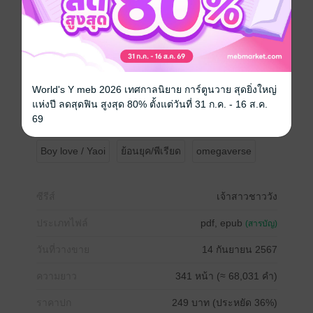
- ตอนพิเศษ 6 ตอน
- ดาวน์โหลดตัวอย่างเนื้อหาและอ่านคำเตือนก่อนกดซื้อ
นะคะ(สามารถอ่านไรเว็บรี้ดอะไรท์เพื่อประกอบการตัดสิน
ใจซื้อ เปิดให้อ่านฟรีจนจบค่ะลงจบแล้วจะดำเนินการติด
เหรียญในภายหลัง)
- ซื้อผ่าน ios /ซื้อผ่านเว็บราคาเท่ากันค่ะ(ยกเว้นตอนช่วง
โปร ios ราคาจะสูงกว่า แนะนำให้ซื้อผ่านเว็บค่ะ)
World's Y meb 2026 เทศกาลนิยาย การ์ตูนวาย สุดยิ่งใหญ่
***ขอบคุณทุกการสนับสนุนนะคะ จะนำทุกคำติชมไป
แห่งปี ลดสุดฟิน สูงสุด 80% ตั้งแต่วันที่ 31 ก.ค. - 16 ส.ค.
พัฒนางานเขียนในเรื่องต่อไปค่ะ***
69
Boy love / Yaoi
ย้อนยุค/พีเรียด
omegaverse
ซีรีส์
เจ้าสาวชาววัง
ประเภทไฟล์
pdf, epub
(สารบัญ)
วันที่วางขาย
14 กันยายน 2567
ความยาว
341 หน้า (≈ 68,031 คำ)
ราคาปก
249 บาท (ประหยัด 36%)