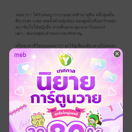
'ดลดารา' ได้รับสมญาว่างามหยาดฟ้ามาสู่ดิน หนึ่งคู่หมั้น
ตีจากเพราะพลาดพลั้งทำหญิงท้อง สองคู่หมั้นที่บอกรักหนัก
หนาปันใจให้หญิงอื่น สามที่บอกจะดูแลเขาไปจนแก่
เฒ่า...พบเจอคู่ชะตาจนยากจะหักหาญ...
หรือชะตาชีวิตของดลดารา จะไร้คู่เคียงเดียวดายไปจนลง
โลง...
"ถ้าฉันอยู่สูงมากเกินไปจนไม่อาจมีคู่เคียง ฉันเป็นคน
ธรรมดาสามัญก็ได้ จะได้ไม่มีใครมาทำให้ฉันช้ำใจหรือ
ตีจากอีก"
"เป็นฉันจะดีหรือ ไม่ใช่ชายสูงศักดิ์เหมาะสมกับดารานะ"
"ไม่เป็นไร ฉันก็คน ชื่อเสียงก็แค่สิ่งปรุงแต่ง ฉันไม่แคร์ว่า
ใครจะมองฉันเป็นคนสกปรกมั่วชายที่ไม่ใช่สามี"
---------------------------------------------------------------------
----
- เนื้อหาหลัก 26 ตอน (รวมบทนำกับบทส่งท้าย)