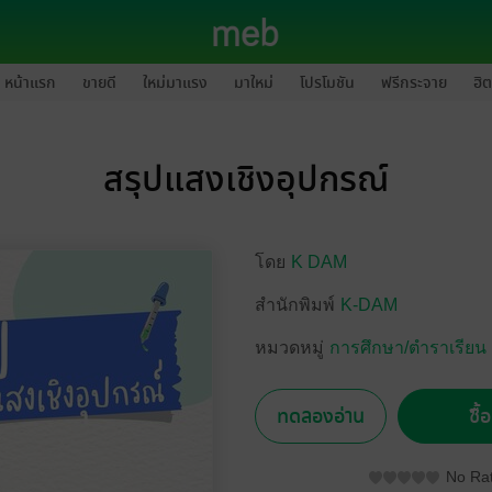
หน้าแรก
ขายดี
ใหม่มาแรง
มาใหม่
โปรโมชัน
ฟรีกระจาย
ฮิต
สรุปแสงเชิงอุปกรณ์
โดย
K DAM
สำนักพิมพ์
K-DAM
หมวดหมู่
การศึกษา/ตำราเรียน
ทดลองอ่าน
ซื้
No Rat