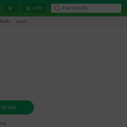
ตะกร้า
ขึ้นหิ้ง
แนะนำ
อ 10 บาท
ing