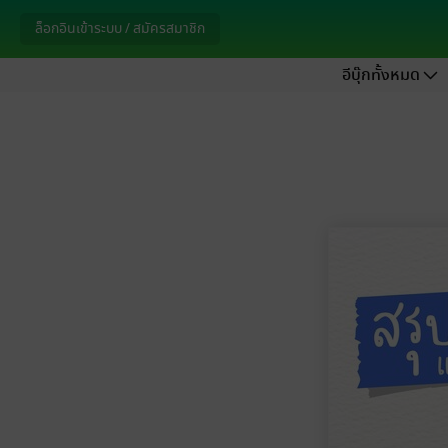
ล็อกอินเข้าระบบ / สมัครสมาชิก
อีบุ๊กทั้งหมด