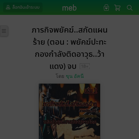
ล็อกอินเข้าระบบ
ภารกิจพยัคฆ์..สกัดแผน
ร้าย (ตอน : พยัคฆ์ปะทะ
กองกำลังติดอาวุธ..ว้า
แดง) จบ
โดย
ขุน อัคนี