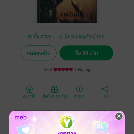
ตั้ม story
นิยายผจญภัย/บู๊แอก
ชัน
ทดลองอ่าน
ซื้อ 39 บาท
5.00
1 Rating
อยากได้
ซื้อเป็นของขวัญ
ติดตาม
แชร์
พยัคฆ์และเกษมได้รับมอบหมายภารกิจใหม่ ที่ท้าทายที่สุด
ในชีวิตของพวกเขา ภารกิจครั้งนี้คือการกวาดล้างกลุ่ม
ทหารว้าแดงในประเทศพม่า ซึ่งเป็นกลุ่มทหารที่มีการ