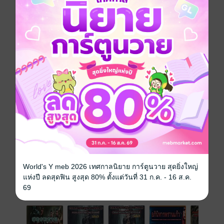
ควบคุมการผลิตยาเสพติด ในพื้นที่สามเหลี่ยมทองคำ
หน่วยงานสืบราชการลับได้รับข้อมูล ว่าโรงงานผลิตยา
เสพติดนี้ตั้งอยู่กลางป่าลึก เป็นพื้นที่ ที่มีการป้องกันอย่าง
แน่นหนา และเป็นเขตอิทธิพลของทหารกลุ่มนี้ การเข้าถึง
จะไม่ง่าย แต่ภารกิจนี้สำคัญเกินกว่าจะล้มเหลวได้
แอกชัน
ประเภทไฟล์
pdf, epub
(สารบัญ)
วันที่วางขาย
16 กันยายน 2567
ความยาว
22 หน้า (≈ 4,560 คำ)
ราคาปก
39 บาท
World's Y meb 2026 เทศกาลนิยาย การ์ตูนวาย สุดยิ่งใหญ่
แห่งปี ลดสุดฟิน สูงสุด 80% ตั้งแต่วันที่ 31 ก.ค. - 16 ส.ค.
เรื่องที่คุณน่าจะสนใจ
69