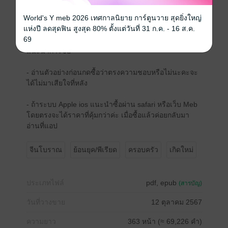
เขาไม่สนใจนาง นางก็จะเมินเฉยต่อเขา
World's Y meb 2026 เทศกาลนิยาย การ์ตูนวาย สุดยิ่งใหญ่
แห่งปี ลดสุดฟิน สูงสุด 80% ตั้งแต่วันที่ 31 ก.ค. - 16 ส.ค.
69
......................................
แนะนำการซื้อ
- อ่านตัวอย่างก่อนกดซื้อว่าตรงความชอบหรือไม่นะคะจะ
ได้ไม่มาเสียใจที่หลัง
- ถ้าระบบ Apple ios แนะนำซื้อผ่าน safari หรือเว็บ Meb
โดยตรงจะได้ราคาที่คุ้มกว่าค่ะ เมื่อซื้อแล้วค่อยกลับมา
อ่านที่แอป
จีนโบราณ
ย้อนยุค/พีเรียด
ครอบครัว
เกิดใหม่
ประเภทไฟล์
pdf, epub
(สารบัญ)
วันที่วางขาย
12 ตุลาคม 2567
ความยาว
363 หน้า (≈ 69,226 คำ)