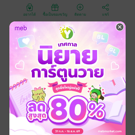
อยากได้
ซื้อเป็นของขวัญ
ติดตาม
แชร์
การอ่านนิยายและด่าทอตัวละครทำให้ได้เข้าสู่โลกของ
นิยายกลายเป็นมารดาของนางร้ายตัวน้อย
นางต่อว่าชิงชังเกาเทียนเย่บิดาของนางร้ายหรือสามีของ
ร่างที่นางไปแทนที่ เพราะเขาละเลยบุตรสาวจนทำให้
เติบโตไปเป็นนางร้ายในนิยายที่นิสัยเลวร้าย ทำให้นางชัง
เขาแทบไม่อยากมองหน้า ในสายตาของนางนับแต่มาเกิด
ใหม่ในร่างนี้คนที่สำคัญที่สุดคือบุตรสาวหาใช่สามีน่าตาย
เช่นเขา
ที่นางร้ายในเรื่องนิสัยย่ำแย่เกินทนเพราะบิดาไม่รู้ความผู้
นั้นที่สนใจสิ่งอื่นมากกว่าบุตรตนเอง เขาช่างเป็นบิดาที่
น่าชังนัก เช่นนั้นนางที่ไปเกิดใหม่ในฐานะมารดาของนาง
ร้ายจะเปลี่ยนแปลงทุกอย่าง นางจะไม่ยอมให้บุตรตัวน้อย
ของนางตกตายอย่างนางร้ายน่าโง่
หากว่านางร้ายโตมาแบบผิด ๆ เพราะคนรอบข้างที่สอนสั่ง
สิ่งไม่ดี นางจะลงมือจัดการไม่ให้คนพวกนั้นมายุ่งมาสอน
สั่งนางร้ายในเรื่องได้ ส่วนสามีอย่างเขานางไม่คิดใส่ใจ