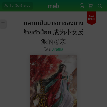
ล็อกอินเข้าระบบ
กลายเป็นมารดาของนาง
ร้ายตัวน้อย 成为小女反
派的母亲
โดย
่Jiratha