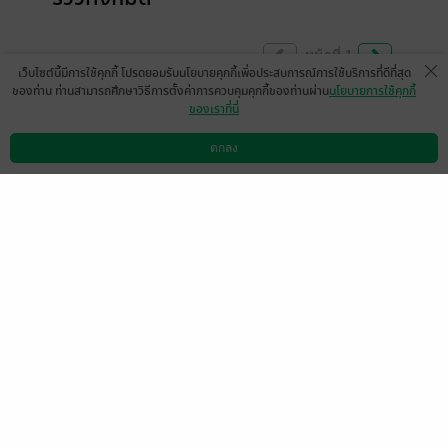
หน้าที่ 1
เว็บไซต์นี้มีการใช้คุกกี้ โปรดยอมรับนโยบายคุกกี้เพื่อประสบการณ์การใช้บริการที่ดีที่สุด
ของท่าน ท่านสามารถศึกษาวิธีการตั้งค่าการควบคุมคุกกี้ของท่านผ่าน
นโยบายการใช้คุกกี้
ของเราที่นี่
นอ โหดมาก สมกับที่เป็นแม่ทัพ พอ ก็ฉลาด ทัน
กันทุกอย่าง หวานกันมาก หลงกันจนถอนตัวไม่
ตกลง
ดาวน์โหลดแอป
วิธีการใช้งาน
ติดต่อเรา
ขึ้น
ตอนนี้รีดทุกคนอยากตามดูหลิงฟางแล้ว หวังว่า
จะมีต่อนะคะ แอบลุ้นให้คู่กับศิษย์พี่
มีแล้ว -
JadeK
0
31 มี.ค. 2569
3:15 น.
มีภาคลูกมั้ยคะ 🥹😃
มีแล้ว -
0
25 ม.ค. 2569
15:39 น.